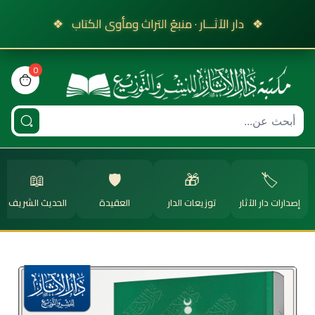
❖
دار الآثـــار · منبعُ التراث ومأوى الكتاب
❖
0
view bag
📖
🛡️
🎁
🏷️
إصدارات دار الآثار
توزيعات الدار
العقيدة
الحديث الشريف