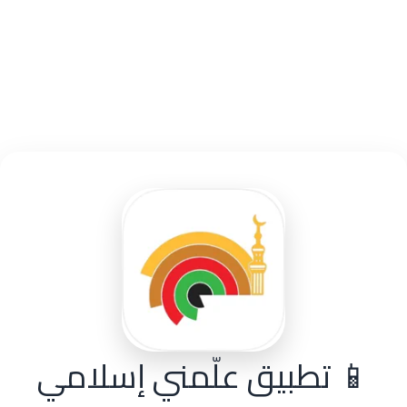
📱 تطبيق علّمني إسلامي