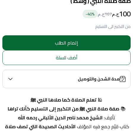
صفة صلاة النبي ( وسط )
100
40
%-
167
ج.م
ج.م
من التكبير الى التسليم
إتمام الطلب
أضف للسلة
مدة الشحن والتوصيل
🕌 
تعلم الصلاة كما صلاها النبي ﷺ
📚 
صفة صلاة النبي ﷺ من التكبير إلى التسليم كأنك تراها
تأليف: 
الشيخ محمد ناصر الدين الألباني رحمه الله
كتاب قيّم جمع فيه المؤلف 
الأحاديث الصحيحة التي تصف صلاة 