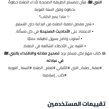
النبي ﷺ
، ليبيّن للمسلم الطريقة الصحيحة لأداء الصلاة خطوةً 
بخطوة وفق السنة النبوية.
✨ ماذا يميز الكتاب؟
▪️ شرح مفصل لصفة الصلاة من البداية حتى التسليم.
▪️ الاعتماد على 
الأحاديث الصحيحة
 في كل مسألة.
▪️ أسلوب واضح يسهل تطبيقه عمليًا.
▪️ التنبيه على الأخطاء الشائعة في الصلاة.
📖 كتاب مهم لكل مسلم يريد 
تصحيح صلاته والاقتداء بالنبي ﷺ 
في عبادته
.
#صفة_صلاة_النبي #الألباني #تعلم_الصلاة #السنة_النبوية 
#كتب_إسلامية
تقييمات المستخدمين