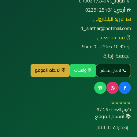
📱 موبايل: 01002172494
☎️ أرضي: 0225125184
📧 البريد الإلكتروني
d_alathar@hotmail.com
⏰ مواعيد العمل
يوميًا: 10 صباحًا - 7 مساءً
الجمعة: إجازة
💬 واتساب
🧭 الاتجاه للموقع
📞 اتصال مباشر
💬
◎
f
⭐⭐⭐⭐⭐
تقييم العملاء 4.6 / 5
📚 أقسام الموقع
إصدارات دار الآثار