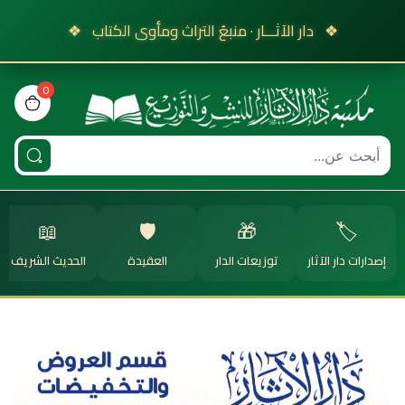
❖
دار الآثـــار · منبعُ التراث ومأوى الكتاب
❖
0
view bag
📖
🛡️
🎁
🏷️
إصدارات دار الآثار
توزيعات الدار
العقيدة
الحديث الشريف