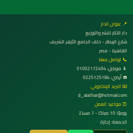
📍 عنوان الدار
دار الآثار للنشر والتوزيع
شارع البيطار - خلف الجامع الأزهر الشريف
القاهرة - مصر
📞 تواصل معنا
📱 موبايل: 01002172494
☎️ أرضي: 0225125184
📧 البريد الإلكتروني
d_alathar@hotmail.com
⏰ مواعيد العمل
يوميًا: 10 صباحًا - 7 مساءً
الجمعة: إجازة