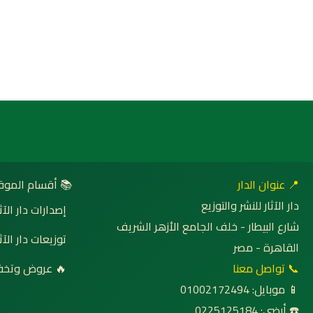
 أقسام الموقع
📍 عنوان الدار
دار الآثار للنشر والتوزيع
صدارات دار الآثار
شارع البيطار - خلف الجامع الأزهر الشريف
وزيعات دار الآثار
القاهرة - مصر
روض وتخفيضات
📞 تواصل معنا
📱 موبايل: 01002172494
☎️ أرضي: 0225125184