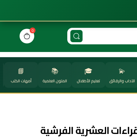
0
n cart, view bag
📘
📚
🎓
💫
الآداب والرقائق
تعليم الأطفال
المتون العلمية
أمهات الكتب
ا
راءات العشرية الفرشية