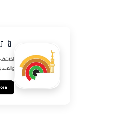
📱 ت
اكتشف تج
والمسابق
tore