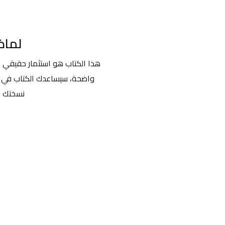
لماذ
نسختك ال
احدث التقييمات