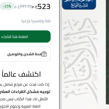
523
25
%-
697.33
ج.م
ج.م
لغة وتفسيرا وإعربا
اضغط هنا للشراء
مدة الشحن والتوصيل
اكتشف عالماً م
إذا كنت تبحث عن مرجع شامل يش
توجيه مشكل القراءات العشري
اللغة العربية وعلوم التجو