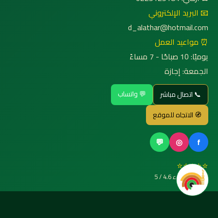
📧 البريد الإلكتروني
d_alathar@hotmail.com
⏰ مواعيد العمل
يوميًا: 10 صباحًا - 7 مساءً
الجمعة: إجازة
💬 واتساب
📞 اتصال مباشر
🧭 الاتجاه للموقع
💬
◎
f
⭐⭐⭐⭐⭐
تقييم العملاء 4.6 / 5