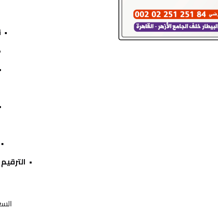
ن
الترقيم 
السع