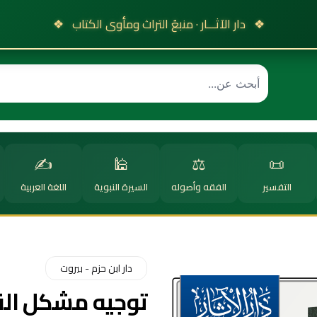
❖
دار الآثـــار · منبعُ التراث ومأوى الكتاب
❖
✍️
🕌
⚖️
📜
التفسير
الفقه وأصوله
السيرة النبوية
اللغة العربية
دار ابن حزم - بيروت
توجيه مشكل الق