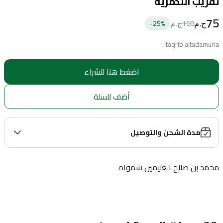
تقريب التدمرية
75
25
%-
100
ج.م
ج.م
taqrib altadamuria
اضغط هنا للشراء
أضف للسلة
مدة الشحن والتوصيل
محمد بن صالح العثيمين شمواه