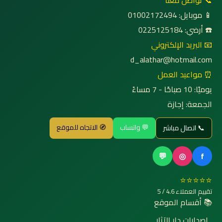
📞 تواصل معنا
📱 موبايل: 01002172494
☎️ أرضي: 0225125184
📧 البريد الإلكتروني
d_alathar@hotmail.com
⏰ مواعيد العمل
يوميًا: 10 صباحًا - 7 مساءً
الجمعة: إجازة
💬 واتساب
🧭 الاتجاه للموقع
📞 اتصال مباشر
💬
◎
f
⭐⭐⭐⭐⭐
تقييم العملاء 4.6 / 5
📚 أقسام الموقع
إصدارات دار الآثار