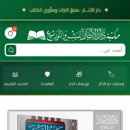
❖
دار الآثـــار · منبعُ التراث ومأوى الكتاب
❖
0
view bag
📖
🛡️
🎁
🏷️
إصدارات دار الآثار
توزيعات الدار
العقيدة
الحديث الشريف