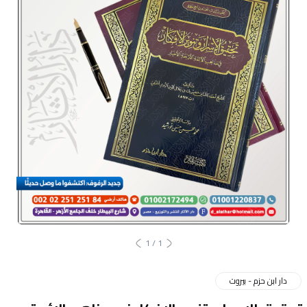
1
/
1
دار ابن حزم - بيروت