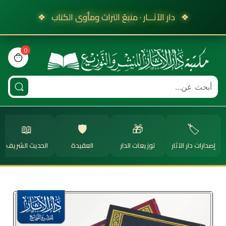
❖
دار الآثـــار · منبعُ التراث ومأوى الكتاب
❖
0
view bag
📖
🛡️
🎁
🏷️
إصدارات دار الآثار
توزيعات الدار
العقيدة
الحديث الشريف