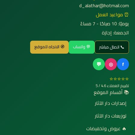
d_alathar@hotmail.com
⏰ مواعيد العمل
يوميًا: 10 صباحًا - 7 مساءً
الجمعة: إجازة
💬 واتساب
🧭 الاتجاه للموقع
📞 اتصال مباشر
💬
◎
f
⭐⭐⭐⭐⭐
تقييم العملاء 4.6 / 5
📚 أقسام الموقع
إصدارات دار الآثار
توزيعات دار الآثار
🔥 عروض وتخفيضات