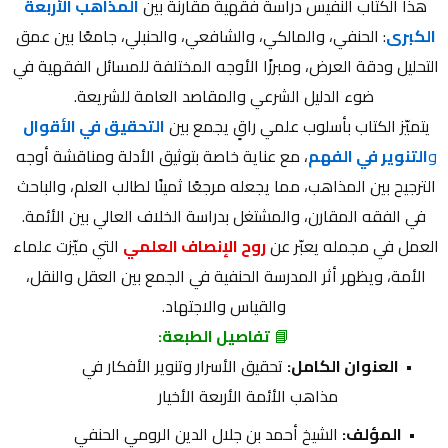
هذا الكتاب النفيس دراسة فقهية مقارنة بين 
المذاهب الأربعة 
الكبرى
: الحنفي، والمالكي، والشافعي، والحنبلي، جامعًا بين عمق 
التحليل ودقة العرض، ومبرزًا الأوجه المختلفة للمسائل الفقهية في 
ضوء الدليل الشرعي والمقاصد العامة للشريعة.
يتميّز الكتاب بأسلوب علمي راقٍ يجمع بين 
التحقيق في الأقوال
و
التنوير في الفهم
، مع عناية خاصة بتوثيق الأدلة ومناقشة أوجه 
الترجيح بين المذاهب، مما يجعله مرجعًا ثمينًا لطالب العلم، والباحث 
في الفقه المقارن، والمشتغل بدراسة الخلاف العالي بين الأئمة.
العمل في مجمله يعبّر عن
روح الإنصاف العلمي
 التي ميّزت علماء 
الأمة، ويظهر أثر المدرسة الحنفية في الجمع بين العقل والنقل، 
والقياس والاجتهاد.
📘 
تفاصيل الطبعة:
العنوان الكامل:
 تحقيق الأسرار وتنوير الأفكار في 
مذاهب الأئمة الأربعة الأخيار
المؤلف:
 الشيخ أحمد بن جلال الدين الرومي الحنفي