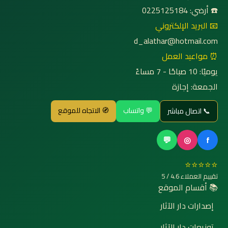
☎️ أرضي: 0225125184
📧 البريد الإلكتروني
d_alathar@hotmail.com
⏰ مواعيد العمل
يوميًا: 10 صباحًا - 7 مساءً
الجمعة: إجازة
💬 واتساب
🧭 الاتجاه للموقع
📞 اتصال مباشر
💬
◎
f
⭐⭐⭐⭐⭐
تقييم العملاء 4.6 / 5
📚 أقسام الموقع
إصدارات دار الآثار
توزيعات دار الآثار