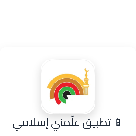
📱 تطبيق علّمني إسلامي