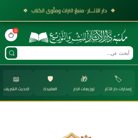
❖
دار الآثـــار · منبعُ التراث ومأوى الكتاب
❖
0
view bag
📖
🛡️
🎁
🏷️
إصدارات دار الآثار
توزيعات الدار
العقيدة
الحديث الشريف