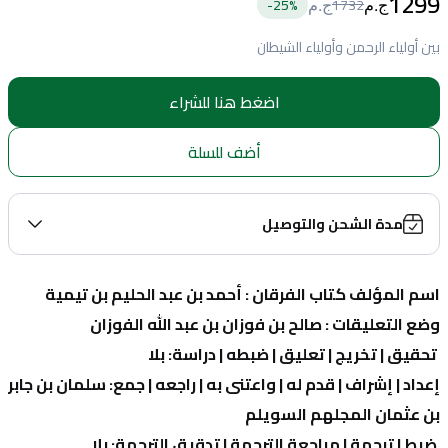
1299
25
%-
1732
ج.م
ج.م
بين أولياء الرحمن وأولياء الشيطان
اضغط هنا للشراء
أضف للسلة
مدة الشحن والتوصيل
اسم المؤلف كتاب الفرقان : أحمد بن عبد الحليم بن تيمية
وضع التعليقات : صالح بن فوزان بن عبد الله الفوزان
 تحقيق | تخريج | تعليق | ضبطه | دراسة: بلا
إعداد | إشراف | قدم له | واعتنى به | راجعه | جمع: سلمان بن جابر 
بن عثمان المجلهم السويلم
 ضبط | ترجمة | مراجعة الترجمة | تدقيق الترجمة: بلا