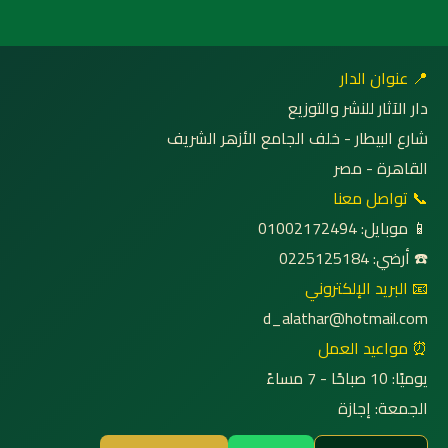
📍 عنوان الدار
دار الآثار للنشر والتوزيع
شارع البيطار - خلف الجامع الأزهر الشريف
القاهرة - مصر
📞 تواصل معنا
📱 موبايل: 01002172494
☎️ أرضي: 0225125184
📧 البريد الإلكتروني
d_alathar@hotmail.com
⏰ مواعيد العمل
يوميًا: 10 صباحًا - 7 مساءً
الجمعة: إجازة