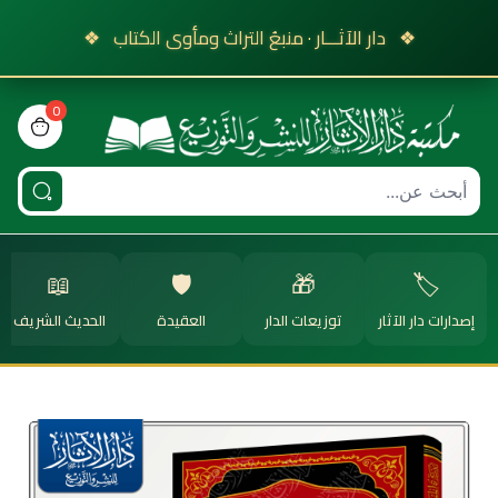
❖
دار الآثـــار · منبعُ التراث ومأوى الكتاب
❖
0
view bag
📖
🛡️
🎁
🏷️
إصدارات دار الآثار
توزيعات الدار
العقيدة
الحديث الشريف