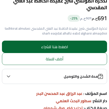
تذكرة المؤتسي شرح عقيدة الحافظ عبد الغني
المقدسي
691
25
%-
921
ج.م
ج.م
تذكرة المؤتسي شرح عقيدة الحافظ عبد الغني المقدسي tadhkirat almutasi
sharh eaqidat alhafiz eabd alghanii almaqdisii
اضغط هنا للشراء
أضف للسلة
مدة الشحن والتوصيل
اسم المؤلف : 
عبد الرزاق عبد المحسن البدر
دار النشر: 
سطور البحث العلمي
صيغة الكتاب: 
تجليد فني ورق شمواه