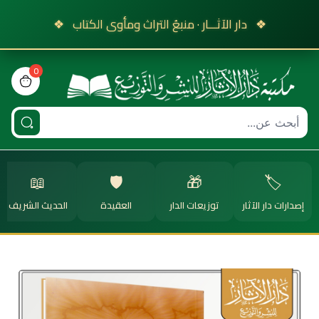
❖
دار الآثـــار · منبعُ التراث ومأوى الكتاب
❖
0
view bag
📖
🛡️
🎁
🏷️
إصدارات دار الآثار
توزيعات الدار
العقيدة
الحديث الشريف