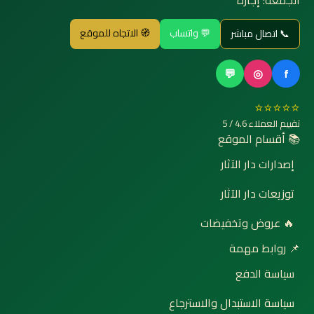
الجمعة: إجازة
💬 واتساب
🧭 الاتجاه للموقع
📞 اتصال مباشر
💬
◎
f
⭐⭐⭐⭐⭐
تقييم العملاء 4.6 / 5
📚 أقسام الموقع
إصدارات دار الآثار
توزيعات دار الآثار
🔥 عروض وتخفيضات
📌 روابط مهمة
سياسة الدفع
سياسة الاستبدال والاسترجاع