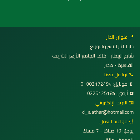
📍 عنوان الدار
دار الآثار للنشر والتوزيع
شارع البيطار - خلف الجامع الأزهر الشريف
القاهرة - مصر
📞 تواصل معنا
📱 موبايل: 01002172494
☎️ أرضي: 0225125184
📧 البريد الإلكتروني
d_alathar@hotmail.com
⏰ مواعيد العمل
يوميًا: 10 صباحًا - 7 مساءً