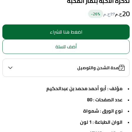
تذكرة الاحبة بثمار المحبة
20
26
%-
27
ج.م
ج.م
اضغط هنا للشراء
أضف للسلة
مدة الشحن والتوصيل
مؤلف : أبو أحمد محمد بن عبدالحكيم
عدد الصفحات : 80
نوع الورق : شمواة
الوان الطباعة : 1 لون