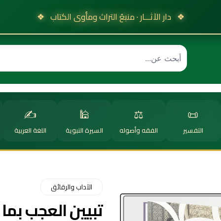
❖
دار الآثـــار · منبعُ التراث ومأوى الكتاب
❖
✍️
🕌
⚖️
📜
التفسير
الفقه وأصوله
السيرة النبوية
اللغة العربية
الآداب والرقائق
تبيين العجب بما