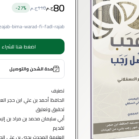
80
27
%-
110
ج.م
ج.م
eajab-bima-warad-fi-fadl-rajab
اضغط هنا للشراء
مدة الشحن والتوصيل
تصنيف
الحافظ أحمد بن علي ابن حجر الع
تحقيق وتعليق
أبي سليمان محمد بن مراد بن إلي
تقديم
العلامة المحدث يحيي بن علي ال