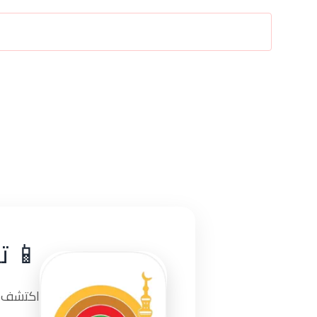
📱 ت
اكتشف تج