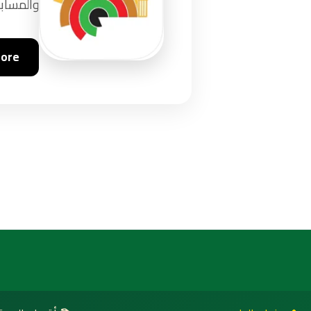
والمسابق
tore