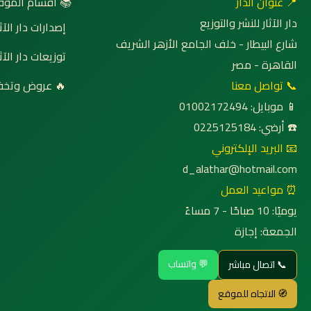
 أقسام الموقع
📍 عنوان الدار
دار الآثار للنشر والتوزيع
صدارات دار الآثار
شارع البيطار - خلف الجامع الأزهر الشريف
وزيعات دار الآثار
القاهرة - مصر
روض وتخفيضات
📞 تواصل معنا
📱 موبايل: 01002172494
☎️ أرضي: 0225125184
📧 البريد الإلكتروني
d_alathar@hotmail.com
⏰ مواعيد العمل
يوميًا: 10 صباحًا - 7 مساءً
الجمعة: إجازة
💬 واتساب
📞 اتصال مباشر
🧭 الاتجاه للموقع