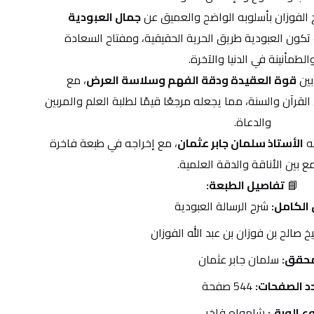
الفوزان بأسلوبه الواضح والعميق عن 
جمال العبودية 
، مبينًا كيف تكون العبودية طريق الحرية الحقيقية، ومفتاح السعادة 
الطمأنينة في الدنيا والآخرة.
ين 
قوة العقيدة ودقة الفهم وسلاسة العرض
، مع 
الاستشهاد بالنصوص الشرعية من القرآن والسنة، مما يجعله مرجعًا قيمًا لطلبة العلم والمربين 
والدعاة.
ه 
الأستاذ سلمان جابر عثمان
، مع إخراجه في طبعة فاخرة 
ع بين الأناقة والدقة العلمية.
📘 
تفاصيل الطبعة:
 الكامل:
 شرح الرسالة العبودية
خ صالح بن فوزان بن عبد الله الفوزان
محقق:
 سلمان جابر عثمان
د الصفحات:
 544 صفحة
ع الورق:
 شامواه فاخر