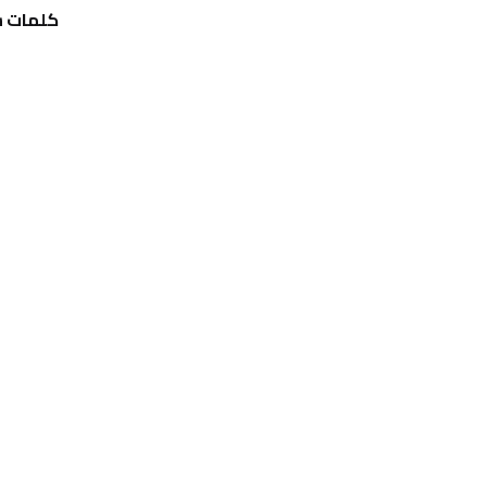
كلمات شي
احدث التقييمات