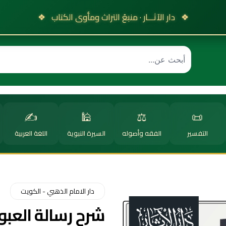
❖
دار الآثـــار · منبعُ التراث ومأوى الكتاب
❖
✍️
🕌
⚖️
📜
التفسير
الفقه وأصوله
السيرة النبوية
اللغة العربية
دار الامام الذهبي - الكويت
شرح رسالة العبو