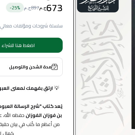
673
25
%-
897
ج.م
ج.م
سلسلة شروحات ومؤلفات معالي ا
اضغط هنا للشراء
مدة الشحن والتوصيل
💡 
يُعد كتاب "شرح الرسالة العبود
بن فوزان الفوزان
 حفظه الله، ع
كمال ال