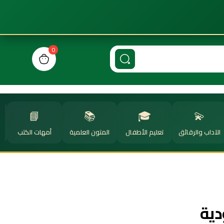
0
n cart, view bag
📘
📚
🎓
💫
الآداب والرقائق
تعليم الأطفال
المتون العلمية
أمهات الكتب
ا
دية