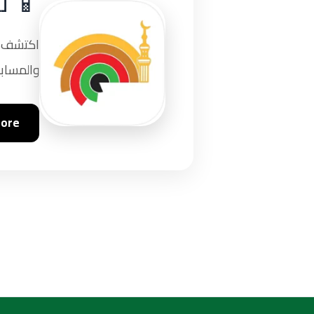
📱 ت
اكتشف تج
والمسابق
tore