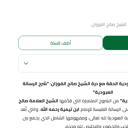
لشيخ صالح الفوزان
أضف للسلة
ارتقِ بفهمك لمعنى العبودية الحقة مع درة الشيخ صالح الفوزان: "شرح الرسالة 
العبودية"
ية"
 من الشروح المتميزة التي قدّمها 
الشيخ العلامة صالح 
لى الرسالة النفيسة للإمام 
ابن تيمية رحمه الله
، والتي تُعد 
من أعظم ما كُتب في بيان حقيقة العبودية لله تعالى، ومفهومها الشامل الذي يجمع بين 
حب والخضوع والإخلاص لله وحده.