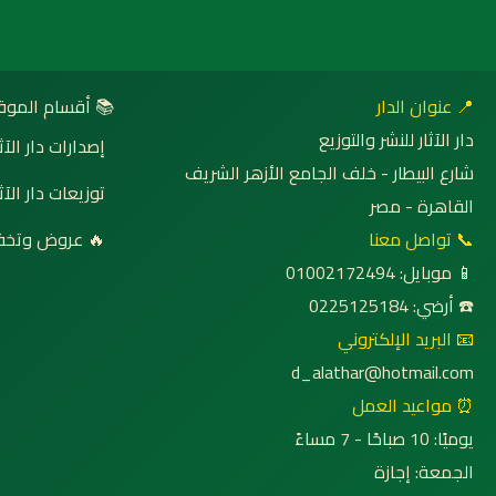
 أقسام الموقع
📍 عنوان الدار
دار الآثار للنشر والتوزيع
صدارات دار الآثار
شارع البيطار - خلف الجامع الأزهر الشريف
وزيعات دار الآثار
القاهرة - مصر
روض وتخفيضات
📞 تواصل معنا
📱 موبايل: 01002172494
☎️ أرضي: 0225125184
📧 البريد الإلكتروني
d_alathar@hotmail.com
⏰ مواعيد العمل
يوميًا: 10 صباحًا - 7 مساءً
الجمعة: إجازة