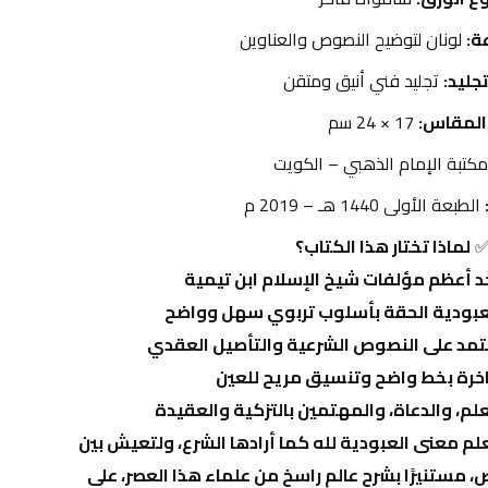
ة:
 لونان لتوضيح النصوص والعناوين
تجليد:
 تجليد فني أنيق ومتقن
المقاس:
 17 × 24 سم
مكتبة الإمام الذهبي – الكويت
 الطبعة الأولى 1440 هـ – 2019 م
✅
لماذا تختار هذا الكتاب؟
📖 اقتَنِ هذا الكتاب القيم لتتعلم معنى العبودية لله كما أرادها الشرع، ولتعيش بين 
صفحاته روح الإيمان والإخلاص، مستنيرًا بشرح عالمٍ راسخ من علماء هذا العصر، على 