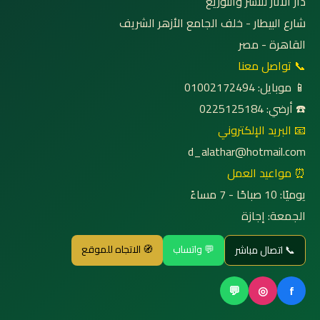
دار الآثار للنشر والتوزيع
شارع البيطار - خلف الجامع الأزهر الشريف
القاهرة - مصر
📞 تواصل معنا
📱 موبايل: 01002172494
☎️ أرضي: 0225125184
📧 البريد الإلكتروني
d_alathar@hotmail.com
⏰ مواعيد العمل
يوميًا: 10 صباحًا - 7 مساءً
الجمعة: إجازة
💬 واتساب
🧭 الاتجاه للموقع
📞 اتصال مباشر
💬
◎
f