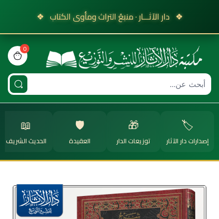
❖
دار الآثـــار · منبعُ التراث ومأوى الكتاب
❖
0
view bag
📖
🛡️
🎁
🏷️
إصدارات دار الآثار
توزيعات الدار
العقيدة
الحديث الشريف