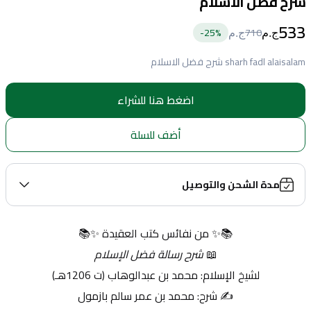
شرح فضل الاسلام
533
25
%-
710
ج.م
ج.م
sharh fadl alaisalam شرح فضل الاسلام
اضغط هنا للشراء
أضف للسلة
مدة الشحن والتوصيل
📚✨ من نفائس كتب العقيدة ✨📚
📖 
شرح رسالة فضل الإسلام
لشيخ الإسلام: محمد بن عبدالوهاب (ت 1206هـ)
✍️ شرح: محمد بن عمر سالم بازمول