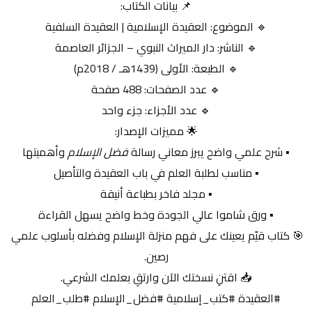
📌 بيانات الكتاب:
🔹 الموضوع: العقيدة الإسلامية | العقيدة السلفية
🔹 الناشر: دار الميراث النبوي – الجزائر العاصمة
🔹 الطبعة: الأولى (1439هـ / 2018م)
🔹 عدد الصفحات: 488 صفحة
🔹 عدد الأجزاء: جزء واحد
🌟 مميزات الإصدار:
▪️ شرح علمي واضح يبرز معاني رسالة 
فضل الإسلام
 وأهميتها
▪️ مناسب لطلبة العلم في باب العقيدة والتأصيل
▪️ مجلد فاخر بطباعة أنيقة
▪️ ورق شاموا عالي الجودة وخط واضح يسهل القراءة
🎯 كتاب قيّم يعينك على فهم منزلة الإسلام وفضله بأسلوب علمي 
رصين.
📥 اقتنِ نسختك الآن وارتقِ بعلمك الشرعي.
#العقيدة #كتب_إسلامية #فضل_الإسلام #طلب_العلم