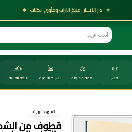
❖
دار الآثـــار · منبعُ التراث ومأوى الكتاب
❖
✍️
🕌
⚖️
📜
التفسير
الفقه وأصوله
السيرة النبوية
اللغة العربية
السيرة النبوية
قطوف من الشمائ