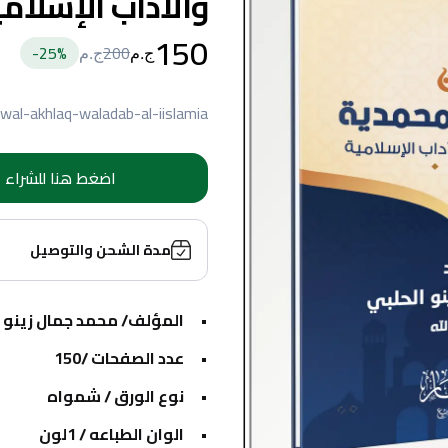
والآداب الإسلامي
150
25
%-
200
ج.م
ج.م
al-akhlaq-waladab-al-iislamia
اضغط هنا للشراء
مدة الشحن والتوصيل
المؤلف/ محمد جمال زينو ت
عدد الصفحات /150
نوع الورق / شمواه
الوان الطباعه / 1لون