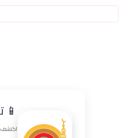
📱 ت
اكتشف تج