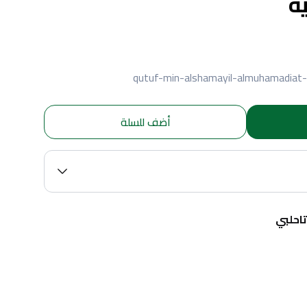
ة
qutuf-min-alshamayil-almuhamadiat-w
أضف للسلة
احلبي