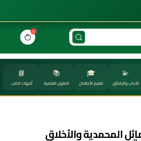
0
n cart, view bag
📘
📚
🎓
💫
الآداب والرقائق
تعليم الأطفال
المتون العلمية
أمهات الكتب
ا
ل المحمدية والأخلاق