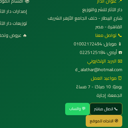
 أقسام الموقع
📍 عنوان الدار
دار الآثار للنشر والتوزيع
صدارات دار الآثار
شارع البيطار - خلف الجامع الأزهر الشريف
وزيعات دار الآثار
القاهرة - مصر
روض وتخفيضات
📞 تواصل معنا
📱 موبايل: 01002172494
☎️ أرضي: 0225125184
📧 البريد الإلكتروني
d_alathar@hotmail.com
⏰ مواعيد العمل
يوميًا: 10 صباحًا - 7 مساءً
الجمعة: إجازة
💬 واتساب
📞 اتصال مباشر
🧭 الاتجاه للموقع