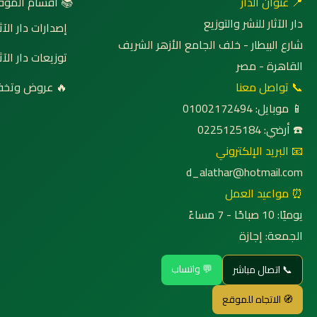
 أقسام الموقع
📍 عنوان الدار
دار الآثار للنشر والتوزيع
صدارات دار الآثار
شارع البيطار - خلف الجامع الأزهر الشريف
وزيعات دار الآثار
القاهرة - مصر
روض وتخفيضات
📞 تواصل معنا
📱 موبايل: 01002172494
☎️ أرضي: 0225125184
📧 البريد الإلكتروني
d_alathar@hotmail.com
⏰ مواعيد العمل
يوميًا: 10 صباحًا - 7 مساءً
الجمعة: إجازة
💬 واتساب
📞 اتصال مباشر
🧭 الاتجاه للموقع