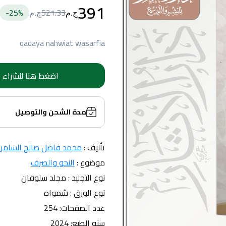
391
25
%-
521.33
ج.م
ج.م
qadaya nahwiat wasarfia
اضغط هنا للشراء
مدة الشحن والتوصيل
تأليف : 
محمد فاضل صالح السامرا
موضوع : 
النحو والصرف
نوع التجليد : مجلد سلوفان
نوع الورق : شمواه
عدد الصفحات: 254
سنه الطبع: 2024