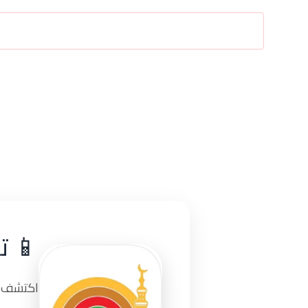
📱 ت
اكتشف تج