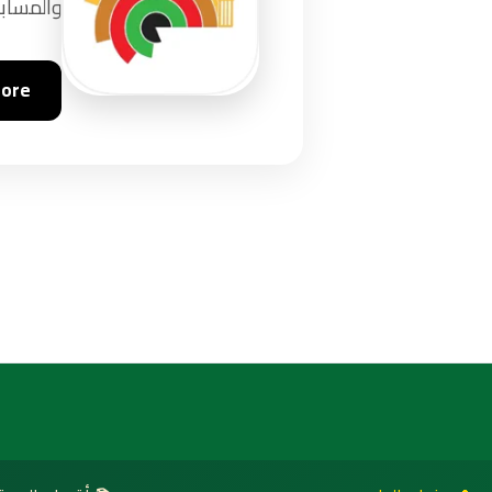
والمسابق
tore