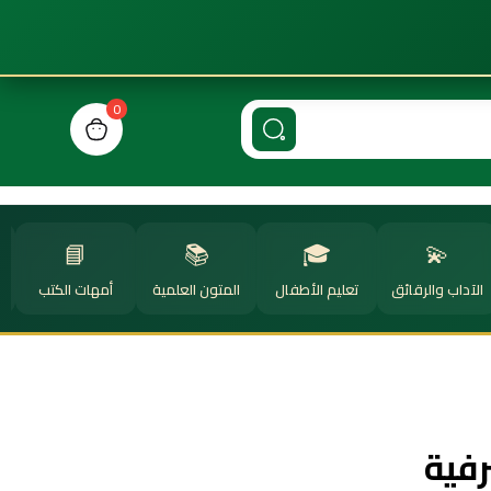
0
n cart, view bag
📘
📚
🎓
💫
الآداب والرقائق
تعليم الأطفال
المتون العلمية
أمهات الكتب
ا
رفية