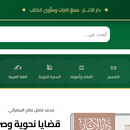
❖
دار الآثـــار · منبعُ التراث ومأوى الكتاب
❖
✍️
🕌
⚖️
📜
التفسير
الفقه وأصوله
السيرة النبوية
اللغة العربية
محمد فاضل صالح السامرائي
قضايا نحوية وص