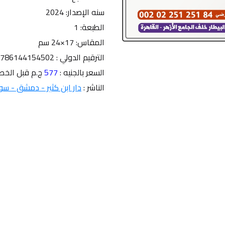
سنه الإصدار: 2024
الطبعة: 1
المقاس: 17×24 سم
الترقيم الدولي : 9786144154502
السعر بالجنيه : 
577 
ج.م قبل الخص
الناشر : 
دار ابن كثير - دمشق - سور