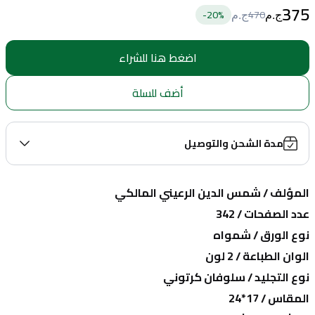
375
20
%-
470
ج.م
ج.م
اضغط هنا للشراء
أضف للسلة
مدة الشحن والتوصيل
المؤلف / شمس الدين الرعيني المالكي
عدد الصفحات / 342
نوع الورق / شمواه
الوان الطباعة / 2 لون
نوع التجليد / سلوفان كرتوني
المقاس / 17*24