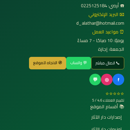
☎️ أرضي: 0225125184
📧 البريد الإلكتروني
d_alathar@hotmail.com
⏰ مواعيد العمل
يوميًا: 10 صباحًا - 7 مساءً
الجمعة: إجازة
💬 واتساب
🧭 الاتجاه للموقع
📞 اتصال مباشر
💬
◎
f
⭐⭐⭐⭐⭐
تقييم العملاء 4.6 / 5
📚 أقسام الموقع
إصدارات دار الآثار
توزيعات دار الآثار