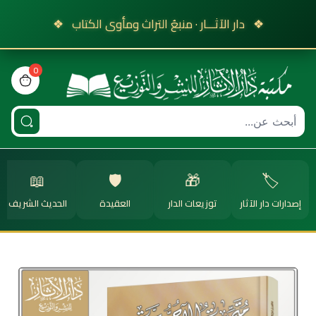
❖
دار الآثـــار · منبعُ التراث ومأوى الكتاب
❖
0
view bag
📖
🛡️
🎁
🏷️
إصدارات دار الآثار
توزيعات الدار
العقيدة
الحديث الشريف