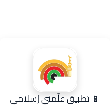
احدث التقييمات
📱 تطبيق علّمني إسلامي