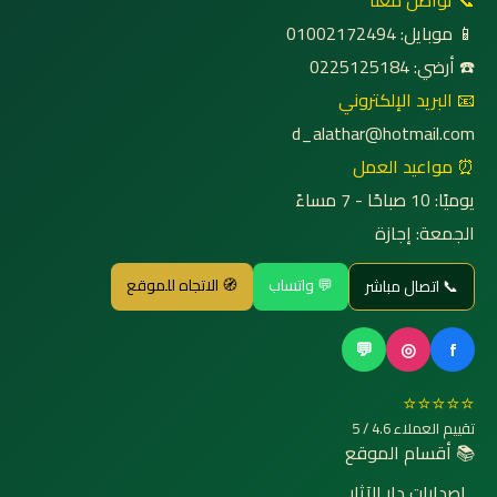
📞 تواصل معنا
📱 موبايل: 01002172494
☎️ أرضي: 0225125184
📧 البريد الإلكتروني
d_alathar@hotmail.com
⏰ مواعيد العمل
يوميًا: 10 صباحًا - 7 مساءً
الجمعة: إجازة
💬 واتساب
🧭 الاتجاه للموقع
📞 اتصال مباشر
💬
◎
f
⭐⭐⭐⭐⭐
تقييم العملاء 4.6 / 5
📚 أقسام الموقع
إصدارات دار الآثار