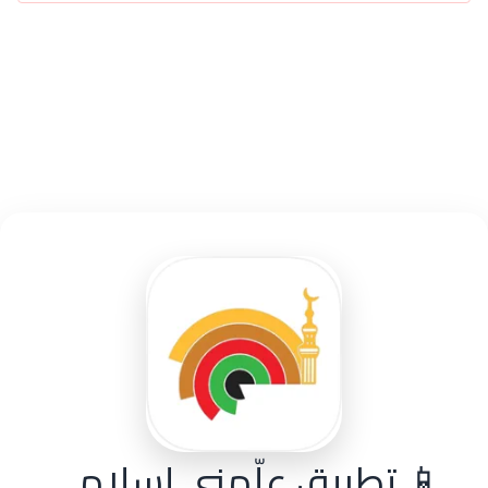
📱 تطبيق علّمني إسلامي