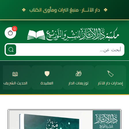
❖
دار الآثـــار · منبعُ التراث ومأوى الكتاب
❖
0
view bag
📖
🛡️
🎁
🏷️
إصدارات دار الآثار
توزيعات الدار
العقيدة
الحديث الشريف