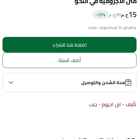
متن الاجرومية في النحو
15
25
%-
20
ج.م
ج.م
matn-alajrumiat-fi-alnahw
اضغط هنا للشراء
أضف للسلة
مدة الشحن والتوصيل
تأليف - ابن اجروم - جيب