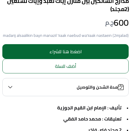
مدارج السالكين بين منازل إياك نعبد وإياك نستعين
(2مجلد)
600
ج.م
madarij alsaalikin bayn manazil 'iiaak naebud wa'iiaak nastaein (2mjalad)
اضغط هنا للشراء
أضف للسلة
مدة الشحن والتوصيل
تأليف : الإمام ابن القيم الجوزية
تعليقات : محمد حامد الفقي
2 مجلد فني فاخر