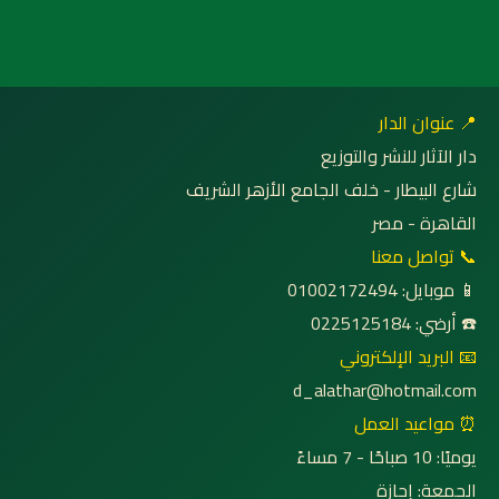
📍 عنوان الدار
دار الآثار للنشر والتوزيع
شارع البيطار - خلف الجامع الأزهر الشريف
القاهرة - مصر
📞 تواصل معنا
📱 موبايل: 01002172494
☎️ أرضي: 0225125184
📧 البريد الإلكتروني
d_alathar@hotmail.com
⏰ مواعيد العمل
يوميًا: 10 صباحًا - 7 مساءً
الجمعة: إجازة