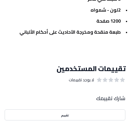
2لون - شمواه
1200 صفحة
طبعة منقحة ومخرجة الآحاديث على أحكام الألباني
تقييمات المستخدمين
لا يوجد تقييمات
out of 5 stars
0
بيانات التقييمات
شارك تقييمك
تقييم