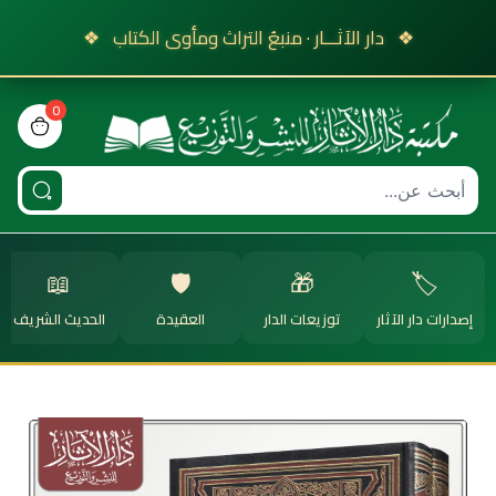
❖
دار الآثـــار · منبعُ التراث ومأوى الكتاب
❖
0
view bag
📖
🛡️
🎁
🏷️
إصدارات دار الآثار
توزيعات الدار
العقيدة
الحديث الشريف