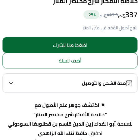
خلاصة الافكار شرح مختصر المنار
337
25
%-
449.3
ج.م
ج.م
شرح أصول الفقه في متن المنار
اضغط هنا للشراء
أضف للسلة
مدة الشحن والتوصيل
🌟 
اكتشف جوهر علم الأصول مع
"خلاصة الأفكار شرح مختصر المنار"
للعلامة 
أبو الفداء زين الدين قاسم بن قطلوبغا السودوني
تحقيق: 
حافظ ثناء الله الزاهدي