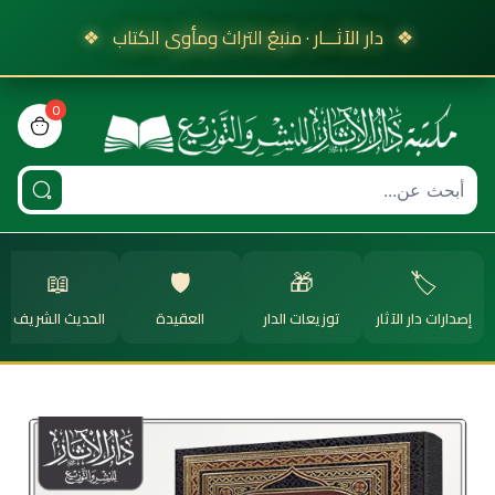
❖
دار الآثـــار · منبعُ التراث ومأوى الكتاب
❖
0
view bag
📖
🛡️
🎁
🏷️
إصدارات دار الآثار
توزيعات الدار
العقيدة
الحديث الشريف