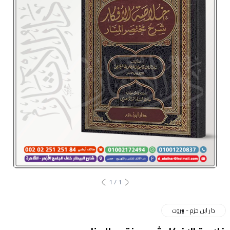
1
/
1
دار ابن حزم - بيروت