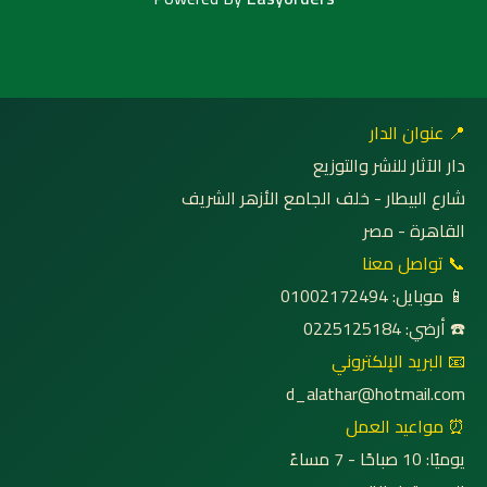
📍 عنوان الدار
دار الآثار للنشر والتوزيع
شارع البيطار - خلف الجامع الأزهر الشريف
القاهرة - مصر
📞 تواصل معنا
📱 موبايل: 01002172494
☎️ أرضي: 0225125184
📧 البريد الإلكتروني
d_alathar@hotmail.com
⏰ مواعيد العمل
يوميًا: 10 صباحًا - 7 مساءً