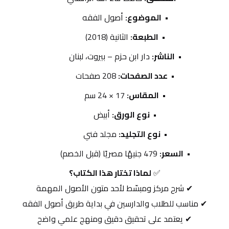
الموضوع:
 أصول الفقه
الطبعة:
 الثانية (2018)
الناشر:
 دار ابن حزم – بيروت، لبنان
عدد الصفحات:
 208 صفحات
المقاس:
 17 × 24 سم
نوع الورق:
 أبيض
نوع التجليد:
 مجلد فني
السعر:
 479 جنيهًا مصريًا (قبل الخصم)
✅ 
لماذا تختار هذا الكتاب؟
✔ شرح مركز ومبسّط لأحد متون الأصول المهمة
✔ مناسب للطلاب والدارسين في بداية طريق أصول الفقه
✔ يعتمد على تحقيق دقيق ومنهج علمي واضح