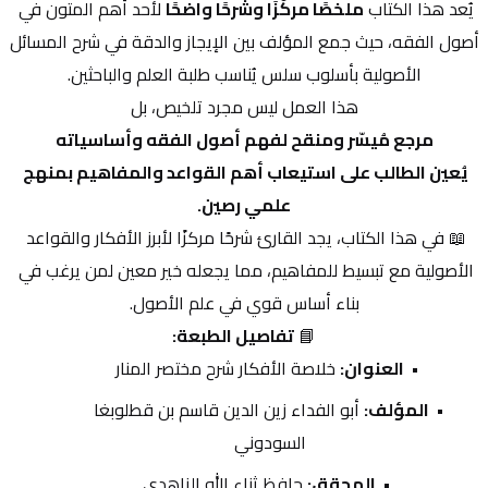
يُعد هذا الكتاب 
ملخصًا مركّزًا وشرحًا واضحًا
 لأحد أهم المتون في 
أصول الفقه، حيث جمع المؤلف بين الإيجاز والدقة في شرح المسائل 
الأصولية بأسلوب سلس يُناسب طلبة العلم والباحثين.
هذا العمل ليس مجرد تلخيص، بل
مرجع مُيسّر ومنقح لفهم أصول الفقه وأساسياته
يُعين الطالب على استيعاب أهم القواعد والمفاهيم بمنهج 
علمي رصين.
📖 في هذا الكتاب، يجد القارئ شرحًا مركزًا لأبرز الأفكار والقواعد 
الأصولية مع تبسيط للمفاهيم، مما يجعله خير معين لمن يرغب في 
بناء أساس قوي في علم الأصول.
📘 
تفاصيل الطبعة:
العنوان:
 خلاصة الأفكار شرح مختصر المنار
المؤلف:
 أبو الفداء زين الدين قاسم بن قطلوبغا 
السودوني
المحقق:
 حافظ ثناء الله الزاهدي