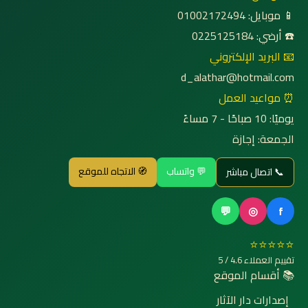
📱 موبايل: 01002172494
☎️ أرضي: 0225125184
📧 البريد الإلكتروني
d_alathar@hotmail.com
⏰ مواعيد العمل
يوميًا: 10 صباحًا - 7 مساءً
الجمعة: إجازة
💬 واتساب
🧭 الاتجاه للموقع
📞 اتصال مباشر
💬
◎
f
⭐⭐⭐⭐⭐
تقييم العملاء 4.6 / 5
📚 أقسام الموقع
إصدارات دار الآثار