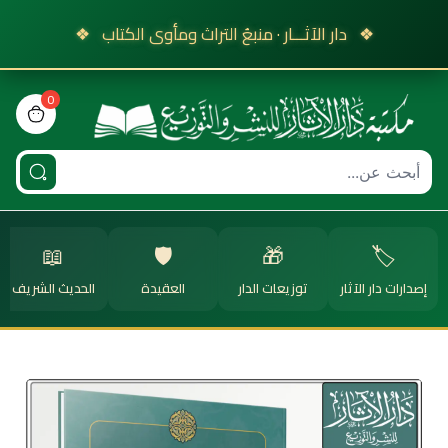
❖
دار الآثـــار · منبعُ التراث ومأوى الكتاب
❖
0
view bag
📖
🛡️
🎁
🏷️
إصدارات دار الآثار
توزيعات الدار
العقيدة
الحديث الشريف