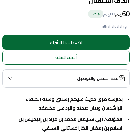
اتحاف السلفيين
60
25
%-
80
ج.م
ج.م
'iithaf alsalafiiyn
اضغط هنا للشراء
أضف للسلة
مدة الشحن والتوصيل
بدارسة طرق حديث عليكم بسنتي وسنة الخلفاء 
الراشدسن وبيان صحته والرد على مضعفه
المؤلف/ أبي سليمان محمد بن مراد بن إليميس بن 
اسلام بن رمضان الكازاخستاني السلفي