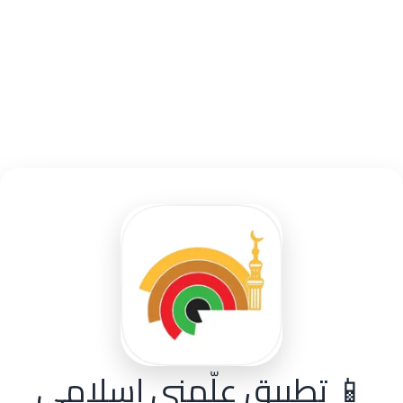
📱 تطبيق علّمني إسلامي