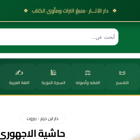
❖
دار الآثـــار · منبعُ التراث ومأوى الكتاب
❖
✍️
🕌
⚖️
📜
التفسير
الفقه وأصوله
السيرة النبوية
اللغة العربية
دار ابن حزم - بيروت
حاشية الاجهوري 