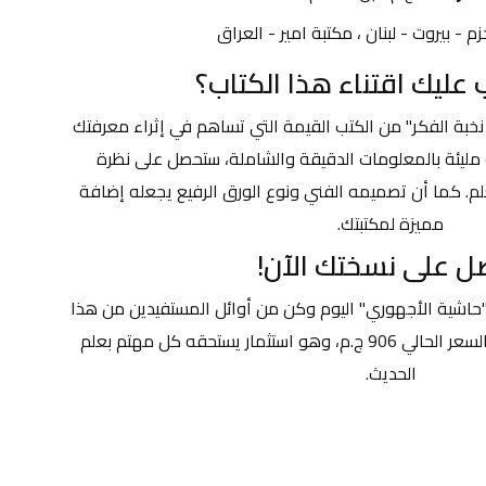
زم - بيروت - لبنان ، مكتبة امير - العراق
 عليك اقتناء هذا الكتاب؟
تعتبر "حاشية الأجهوري على شرح نخبة الفكر" من الكتب القيمة التي تساهم في إثراء معرفتك 
بعلوم الحديث. مع 664 صفحة مليئة بالمعلومات الدقيقة والشاملة، ستحصل على نظرة 
عميقة وموضوعية حول هذا العلم. كما أن تصميمه الفني ونوع الورق الرفيع يجعله إضافة 
مميزة لمكتبتك.
ل على نسختك الآن!
لا تفوت الفرصة، قم بطلب كتاب "حاشية الأجهوري" اليوم وكن من أوائل المستفيدين من هذا 
المرجع الهام في علوم الحديث. السعر الحالي 906 ج.م، وهو استثمار يستحقه كل مهتم بعلم 
الحديث.