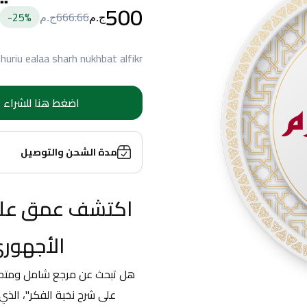
500
25
%-
666.66
ج.م
ج.م
jhuriu ealaa sharh nukhbat alfikr
اضغط هنا للشراء
مدة الشحن والتوصيل
الأجهوري
على شرح نخبة الفكر"، الذي 