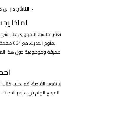
الناشر:
 دار ابن ح
لماذا يجب
احص