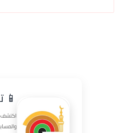
📱 ت
اكتشف تج
والمسابق