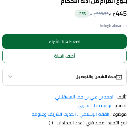
بلوغ المرام من أدلة الأحكام
445
25
%-
593.33
ج.م
ج.م
bulugh almaram
اضغط هنا للشراء
أضف للسلة
مدة الشحن والتوصيل
تأليف : 
احمد بن علي بن حجر العسقلاني
تحقيق : 
يوسف علي بديوي
موضوع : 
الفقه الإسلامي 
, الحديث الشريف وعلومه
نوع التجليد : مجلد فني ( عدد المجلدات : 1 )