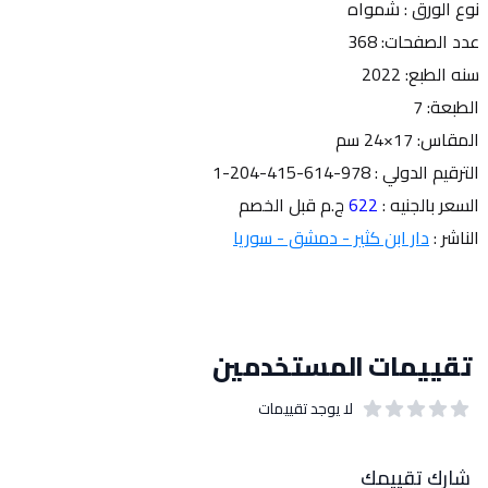
نوع الورق : شمواه
عدد الصفحات: 368
سنه الطبع: 2022
الطبعة: 7
المقاس: 17×24 سم
الترقيم الدولي : 978-614-415-204-1
السعر بالجنيه : 
622 
ج.م قبل الخصم  
الناشر : 
دار ابن كثير - دمشق - سوريا
تقييمات المستخدمين
لا يوجد تقييمات
out of 5 stars
0
بيانات التقييمات
شارك تقييمك