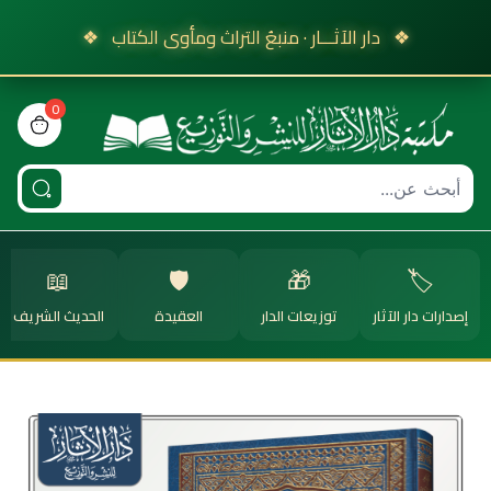
❖
دار الآثـــار · منبعُ التراث ومأوى الكتاب
❖
0
view bag
📖
🛡️
🎁
🏷️
إصدارات دار الآثار
توزيعات الدار
العقيدة
الحديث الشريف