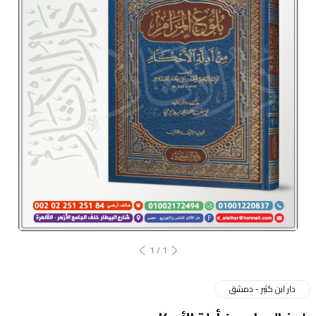
1
/
1
دار ابن كثير - دمشق