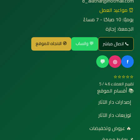
d_alathar@hotmail.com
⏰ مواعيد العمل
يوميًا: 10 صباحًا - 7 مساءً
الجمعة: إجازة
💬 واتساب
🧭 الاتجاه للموقع
📞 اتصال مباشر
💬
◎
f
⭐⭐⭐⭐⭐
تقييم العملاء 4.6 / 5
📚 أقسام الموقع
إصدارات دار الآثار
توزيعات دار الآثار
🔥 عروض وتخفيضات
📌 روابط مهمة