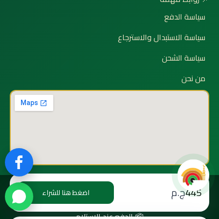
سياسة الدفع
سياسة الاستبدال والاسترجاع
سياسة الشحن
من نحن
💳 وسائل الدفع:
445
ج.م
اضغط هنا للشراء
📱 فودافون كاش
⚡ Instapay
💰 ميزة
💳 Visa
💳 MasterCard
📦 الدفع عند الاستلام