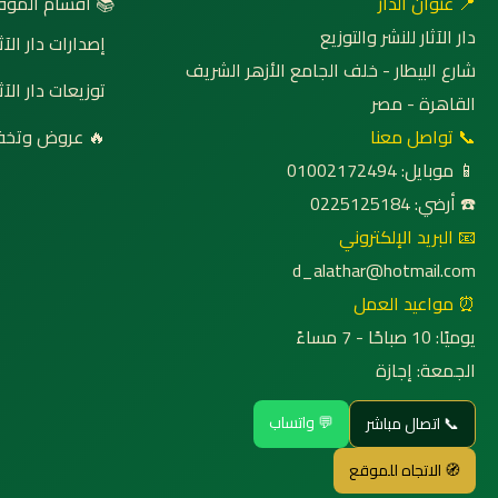
 أقسام الموقع
📍 عنوان الدار
دار الآثار للنشر والتوزيع
صدارات دار الآثار
شارع البيطار - خلف الجامع الأزهر الشريف
وزيعات دار الآثار
القاهرة - مصر
روض وتخفيضات
📞 تواصل معنا
📱 موبايل: 01002172494
☎️ أرضي: 0225125184
📧 البريد الإلكتروني
d_alathar@hotmail.com
⏰ مواعيد العمل
يوميًا: 10 صباحًا - 7 مساءً
الجمعة: إجازة
💬 واتساب
📞 اتصال مباشر
🧭 الاتجاه للموقع