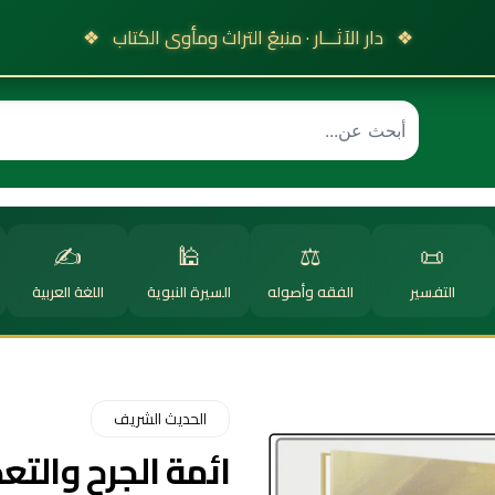
❖
دار الآثـــار · منبعُ التراث ومأوى الكتاب
❖
✍️
🕌
⚖️
📜
التفسير
الفقه وأصوله
السيرة النبوية
اللغة العربية
الحديث الشريف
ائمة الجرح والتع