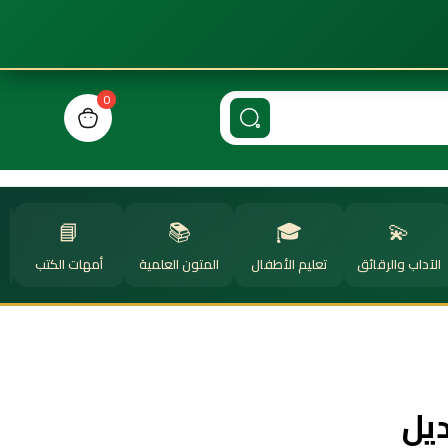
0
n cart, view bag
📘
📚
🎓
💫
الآداب والرقائق
تعليم الأطفال
المتون العلمية
أمهات الكتب
ا
ديل