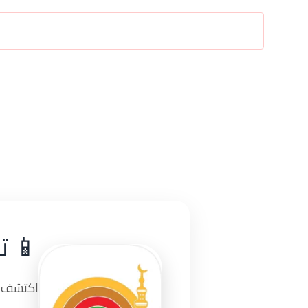
📱 ت
اكتشف تج