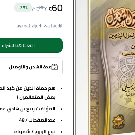
60
25
%-
80
ج.م
ج.م
'ayimat aljurh waltaedil
اضغط هنا للشراء
مدة الشحن والتوصيل
بعض المتعالمين )
المؤلف / ربيع بن هادي عمي
عددالصفحات / 48
نوع الورق / شمواه