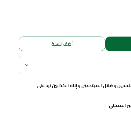
أضف للسلة
هم حماة الدين من كيد الملحدين وضلال المبتدعين وإنك الكذابين (رد على 
ر المدخلي