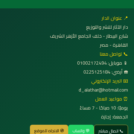
📍 عنوان الدار
دار الآثار للنشر والتوزيع
شارع البيطار - خلف الجامع الأزهر الشريف
القاهرة - مصر
📞 تواصل معنا
📱 موبايل: 01002172494
☎️ أرضي: 0225125184
📧 البريد الإلكتروني
d_alathar@hotmail.com
⏰ مواعيد العمل
يوميًا: 10 صباحًا - 7 مساءً
الجمعة: إجازة
💬 واتساب
🧭 الاتجاه للموقع
📞 اتصال مباشر