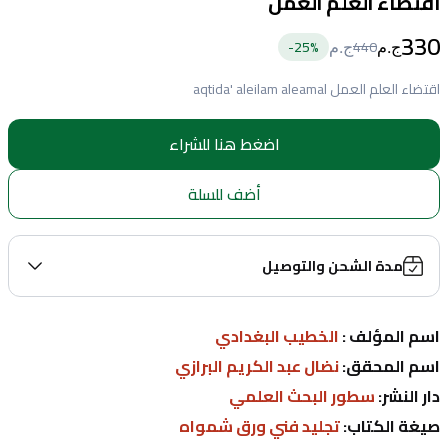
اقتضاء العلم العمل
330
25
%-
440
ج.م
ج.م
اقتضاء العلم العمل aqtida' aleilam aleamal
اضغط هنا للشراء
أضف للسلة
مدة الشحن والتوصيل
اسم المؤلف : 
الخطيب البغدادي
اسم المحقق: 
نضال عبد الكريم البرازي
دار النشر: 
سطور البحث العلمي
صيغة الكتاب: 
تجليد فني ورق شمواه