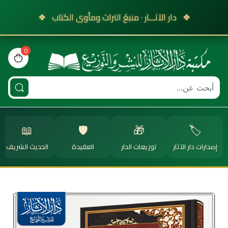
❖
دار الآثـــار · منبعُ التراث ومأوى الكتاب
❖
0
view bag
📖
🛡️
🎁
🏷️
إصدارات دار الآثار
توزيعات الدار
العقيدة
الحديث الشريف