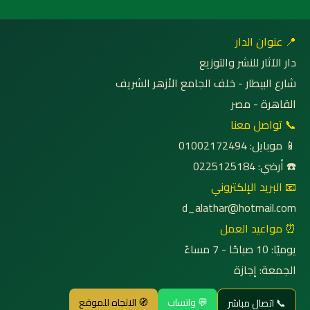
📍 عنوان الدار
دار الآثار للنشر والتوزيع
شارع البيطار - خلف الجامع الأزهر الشريف
القاهرة - مصر
📞 تواصل معنا
📱 موبايل: 01002172494
☎️ أرضي: 0225125184
📧 البريد الإلكتروني
d_alathar@hotmail.com
⏰ مواعيد العمل
يوميًا: 10 صباحًا - 7 مساءً
الجمعة: إجازة
💬 واتساب
🧭 الاتجاه للموقع
📞 اتصال مباشر