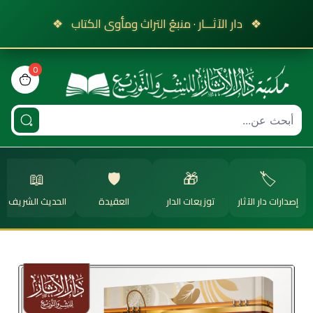
❖
دار الآثـــار · منبعُ التراث ومأوى الكتاب
❖
0
view bag
📖
🛡️
🎁
🏷️
إصدارات دار الآثار
توزيعات الدار
العقيدة
الحديث الشريف