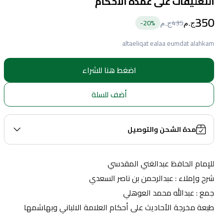
التعليقات على عمدة الاحكام
350
20
%-
435
ج.م
ج.م
altaeliqat ealaa eumdat alahkam
اضغط هنا للشراء
أضف للسلة
مدة الشحن والتوصيل
للإمام الحافظ عبدالغني المقدسي
شرح وإملاء : عبدالرحمن بن ناصر السعدي
جمع : عبدالله محمد العوهلي
طبعة مخرجة الأحاديث على أحكام العلامة الالباني وبهاشمها 