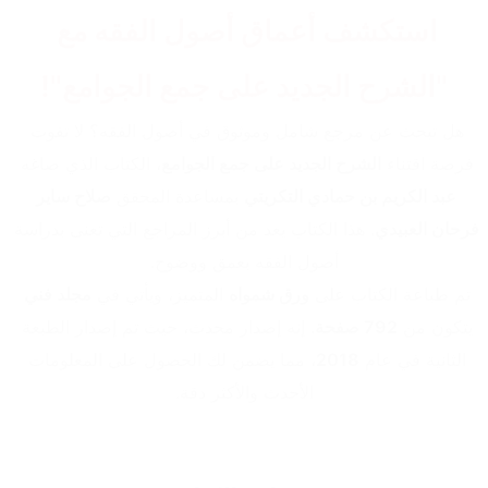
استكشف أعماق أصول الفقه مع 
"الشرح الجديد على جمع الجوامع"!
هل تبحث عن مرجع شامل وموثوق في أصول الفقه؟ لا تفوت 
فرصة اقتناء 
الشرح الجديد على جمع الجوامع
، الكتاب الذي صاغه 
عبد الكريم بن حمادي التكريتي
 بمساعدة المحقق 
صلاح ساير 
فرحان العبيدي
. هذا الكتاب يعد من أبرز المراجع التي تعنى بدراسة 
أصول الفقه بعمق ووضوح.
تم طباعة الكتاب على 
ورق شمواه
 المتميز، ويأتي في 
مجلد فني
يتكون من 
792 صفحة
. إنه إصدار محدث، حيث تم إصدار الطبعة 
الثانية في عام 
2018
، مما يضمن لك الحصول على المعلومات 
الأحدث والأكثر دقة.