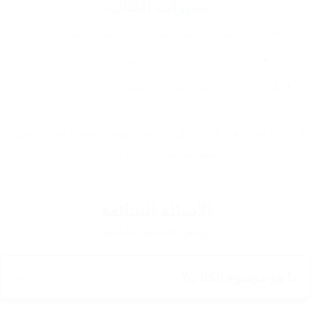
مميزات الكتاب:
محتوى شامل يغطي جميع جوانب أصول الفقه.
تصميم فني يجعله جذاباً وسهل الاستخدام.
طباعة عالية الجودة على ورق شمواه لتجربة قراءة 
مريحة.
لا تتردد، أضف هذا الكتاب إلى مكتبتك اليوم واكتشف أسرار أصول 
الفقه بطريقة مبتكرة وجذابة!
الاسئلة الشائعة
وصف الاسئلة الشائعة
ما هو موضوع الكتاب؟