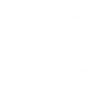
ليكون مرشدًا لكل من يسعى لبناء مسجدٍ على بصيرة.
📘 
تفاصيل الطبعة:
العنوان
: المنبر – هيئته وأحكامه
المؤلف
: أبي عبدالله شكيب بن هائل الخليدي
الناشر
: دار الآثار
عدد الصفحات
: 32 صفحة
المقاس
: 24 × 17 سم
نوع الورق
: شمواه ناعم
ألوان الطباعة
: بلونين (لتوضيح العناوين والنصوص)
نوع التجليد
: غلاف فقه خفيف ومتين
✅ 
لماذا تختار هذا الكتاب؟
✔ أول دراسة مركزة في موضوع المنبر من زاويته الفقهية 
والتصميمية