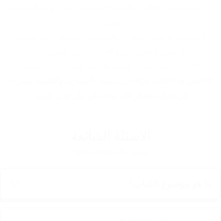
 ✔ يشمل أقوال العلماء والدلائل النصية في بيان الهيئة الصحيحة 
للمنبر
 ✔ مناسب للأئمة، الخطباء، والمهندسين العاملين في المساجد
 ✔ سهل الحمل، سريع القراءة، غني بالمعلومات
 ✔ إخراج فني مميز، وجودة طباعة عالية من دار موثوقة
📚 
اجعل هذا الكتاب جزءًا من مكتبتك المعمارية والفقهية، وشارك 
في تعظيم شعائر الله ببناء منابر على هدي النبوة.
الاسئلة الشائعة
وصف الاسئلة الشائعة
ما هو موضوع الكتاب؟