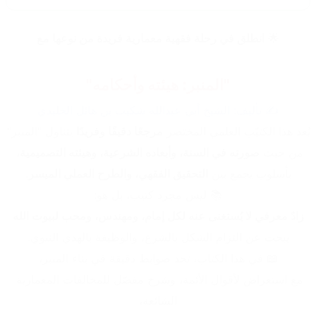
🌟 
انطلق في رحلة فقهية معمارية فريدة من نوعها مع
"المنبر: هيئته وأحكامه"
✍️ تأليف: الشيخ أبي عبدالله شكيب بن هائل الخليدي
يُعد هذا الكتيّب العلمي المختصر 
مرجعًا دقيقًا وفريدًا
 يتناول "المنبر" 
من حيث 
صورته في السنة، وأبعاده الشرعية، وهيئته التصميمية
، 
بأسلوب يجمع بين 
التحقيق الفقهي، والطرح العملي الميسر
.
📚 ليس مجرد كتيب، بل هو:
زادٌ معرفي لا يُستغنى عنه لكل إمام، ومهندس، ومحب لبيوت الله
يبحث عن التزام الشكل بالشرع، والوظيفة بالهدي النبوي.
📖 في هذا الكتاب، تجد ضوابط دقيقة في بناء المنبر،
مع استعراض لأقوال الأئمة، وشرح مفصّل للمخالفات المعمارية 
الشائعة،