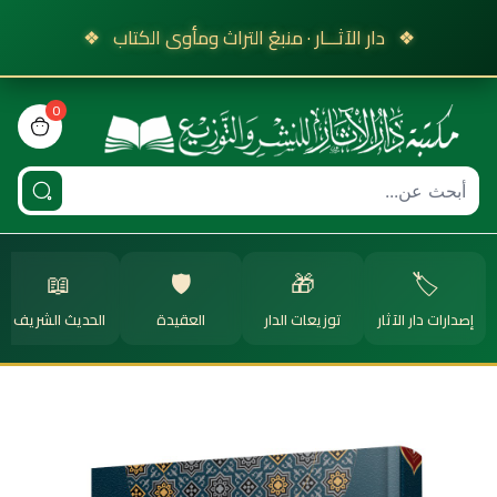
❖
دار الآثـــار · منبعُ التراث ومأوى الكتاب
❖
0
view bag
📖
🛡️
🎁
🏷️
إصدارات دار الآثار
توزيعات الدار
العقيدة
الحديث الشريف