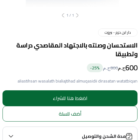
1
/
1
دار ابن حزم - بيروت
الاستحسان وصلته بالاجتهاد المقاصدي دراسة
وتطبيقا
600
25
%-
800
ج.م
ج.م
aliastihsan wasalath bialiajtihad almuqasidii dirasatan watatbiqan
اضغط هنا للشراء
أضف للسلة
مدة الشحن والتوصيل