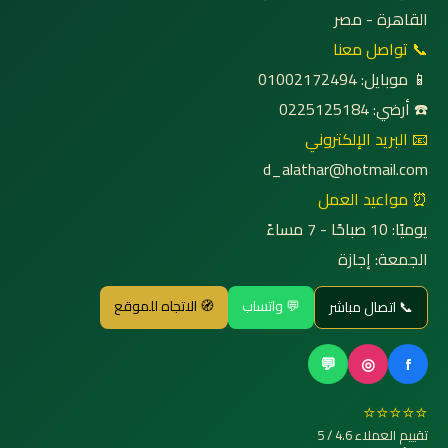
القاهرة - مصر
📞 تواصل معنا
📱 موبايل: 01002172494
☎️ أرضي: 0225125184
📧 البريد الإلكتروني
d_alathar@hotmail.com
⏰ مواعيد العمل
يوميًا: 10 صباحًا - 7 مساءً
الجمعة: إجازة
💬 واتساب
🧭 الاتجاه للموقع
📞 اتصال مباشر
💬
◎
f
⭐⭐⭐⭐⭐
تقييم العملاء 4.6 / 5