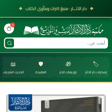
❖
دار الآثـــار · منبعُ التراث ومأوى الكتاب
❖
0
view bag
📖
🛡️
🎁
🏷️
إصدارات دار الآثار
توزيعات الدار
العقيدة
الحديث الشريف