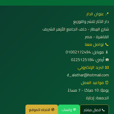
📍 عنوان الدار
دار الآثار للنشر والتوزيع
شارع البيطار - خلف الجامع الأزهر الشريف
القاهرة - مصر
📞 تواصل معنا
📱 موبايل: 01002172494
☎️ أرضي: 0225125184
📧 البريد الإلكتروني
d_alathar@hotmail.com
⏰ مواعيد العمل
يوميًا: 10 صباحًا - 7 مساءً
الجمعة: إجازة
💬 واتساب
🧭 الاتجاه للموقع
📞 اتصال مباشر