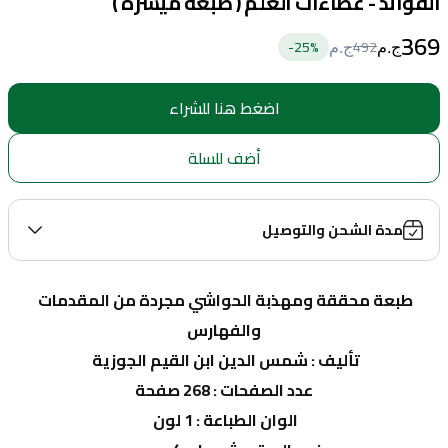
الفوائد - عطاءات العلم ( طبعة ميسرة )
369
25
%-
492
ج.م
ج.م
اضغط هنا للشراء
أضف للسلة
مدة الشحن والتوصيل
طبعة محققة ومهذبة الحواشي مجردة من المقدمات 
والفهارس
تأليف : شمس الدين ابن القيم الجوزية 
عدد الصفحات : 268 صفحة
الوان الطباعة : 1 لون 