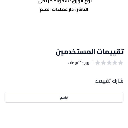
نوع الورق : شمواه كريمي 
الناشر : دار عطاءات العلم
تقييمات المستخدمين
لا يوجد تقييمات
out of 5 stars
0
بيانات التقييمات
شارك تقييمك
تقييم
احدث التقييمات