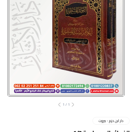
1
/
1
دار ابن حزم - بيروت