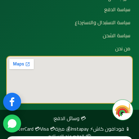
سياسة الدفع
سياسة الاستبدال والاسترجاع
سياسة الشحن
من نحن
💳 وسائل الدفع:
📱 فودافون كاش
⚡ Instapay
💰 ميزة
💳 Visa
💳 MasterCard
📦 الدفع عند الاستلام