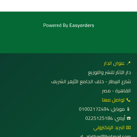
Powered By
Easyorders
📍 عنوان الدار
دار الآثار للنشر والتوزيع
شارع البيطار - خلف الجامع الأزهر الشريف
القاهرة - مصر
📞 تواصل معنا
📱 موبايل: 01002172494
☎️ أرضي: 0225125184
📧 البريد الإلكتروني
d_alathar@hotmail.com