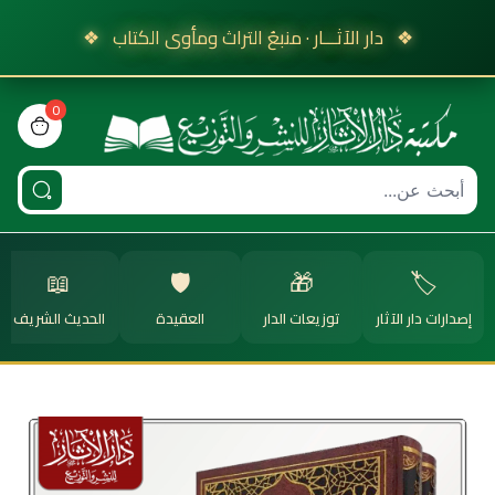
❖
دار الآثـــار · منبعُ التراث ومأوى الكتاب
❖
0
view bag
📖
🛡️
🎁
🏷️
إصدارات دار الآثار
توزيعات الدار
العقيدة
الحديث الشريف