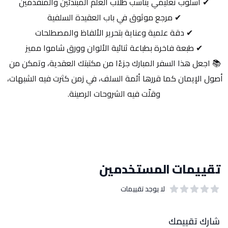
✔ أسلوب تعليمي يناسب طلاب العلم المبتدئين والمتقدمين
✔ مرجع موثوق في باب العقيدة السلفية
✔ دقة علمية وعناية بتحرير الألفاظ والمصطلحات
✔ طبعة فاخرة بطباعة ثنائية الألوان وورق شاموا مميز
📚 اجعل هذا السفر المبارك جزءًا من مكتبتك العقدية، وتمكن من 
أصول الإيمان كما قررها أئمة السلف، في زمن كثرت فيه الشبهات، 
وقلّت فيه الشروحات الرصينة.
تقييمات المستخدمين
لا يوجد تقييمات
out of 5 stars
0
بيانات التقييمات
شارك تقييمك