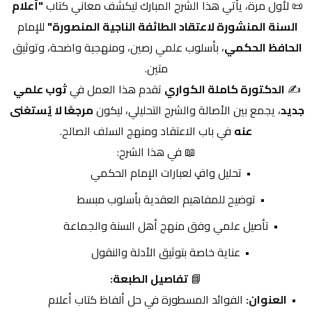
📜 لأول مرة، يأتي هذا الشرح المبارك ليكشف معاني كتاب 
"أعلام 
السنة المنشورة لاعتقاد الطائفة الناجية المنصورة"
 للإمام 
الحافظ الحكمي
، بأسلوب علمي رصين، ومنهجية واضحة، وتوثيق 
متين.
✍️ 
الدكتورة كاملة الكواري
 تقدم هذا العمل في 
ثوب علمي 
جديد
، يجمع بين الأصالة والشرح التحليلي، ليكون 
مرجعًا لا يُستغنى 
عنه
 في باب الاعتقاد ومنهج السلف الصالح.
📖 في هذا الشرح:
تحليل وافٍ لعبارات الإمام الحكمي
توضيح للمفاهيم العقدية بأسلوب مبسط
تأصيل علمي وفق منهج أهل السنة والجماعة
عناية خاصة بتوثيق الأدلة والنقول
📘 
تفاصيل الطبعة:
العنوان:
 الفوائد المسطورة في حل ألفاظ كتاب أعلام 