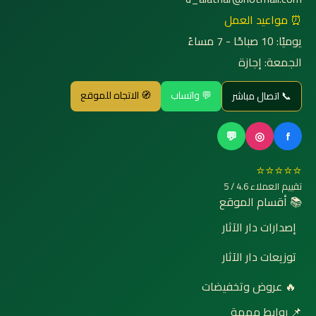
⏰ مواعيد العمل
يوميًا: 10 صباحًا - 7 مساءً
الجمعة: إجازة
💬 واتساب
🧭 الاتجاه للموقع
📞 اتصال مباشر
💬
◎
f
⭐⭐⭐⭐⭐
تقييم العملاء 4.6 / 5
📚 أقسام الموقع
إصدارات دار الآثار
توزيعات دار الآثار
🔥 عروض وتخفيضات
📌 روابط مهمة