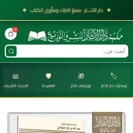
❖
دار الآثـــار · منبعُ التراث ومأوى الكتاب
❖
0
view bag
📖
🛡️
🎁
🏷️
إصدارات دار الآثار
توزيعات الدار
العقيدة
الحديث الشريف