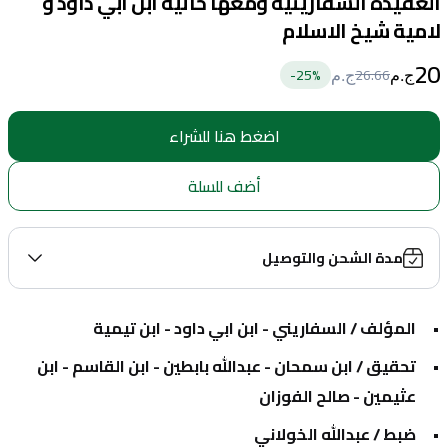
العقيدة السفارينية ومعها حائية ابن ابي داود و
لامية شيخ الاسلام
20
25
%-
26.66
ج.م
ج.م
اضغط هنا للشراء
أضف للسلة
مدة الشحن والتوصيل
المؤلف / السفاريني - ابن ابي داود - ابن تيمية
تحقيق / ابن سمحان - عبدالله بابطين - ابن القاسم - ابن 
عثيمين - صالح الفوزان
ضبط / عبدالله الخولاني