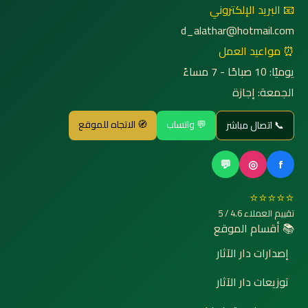
📧 البريد الإلكتروني
d_alathar@hotmail.com
⏰ مواعيد العمل
يوميًا: 10 صباحًا - 7 مساءً
الجمعة: إجازة
💬 واتساب
🧭 الاتجاه للموقع
📞 اتصال مباشر
💬
◎
f
⭐⭐⭐⭐⭐
تقييم العملاء 4.6 / 5
📚 أقسام الموقع
إصدارات دار الآثار
توزيعات دار الآثار