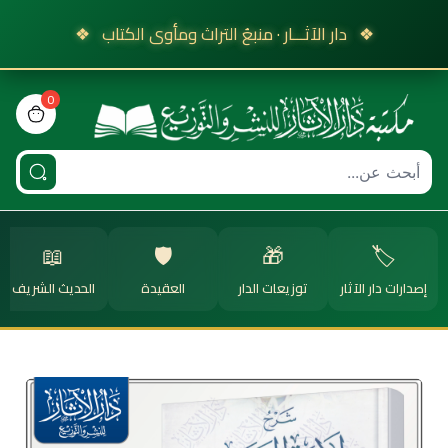
❖
دار الآثـــار · منبعُ التراث ومأوى الكتاب
❖
0
view bag
📖
🛡️
🎁
🏷️
إصدارات دار الآثار
توزيعات الدار
العقيدة
الحديث الشريف