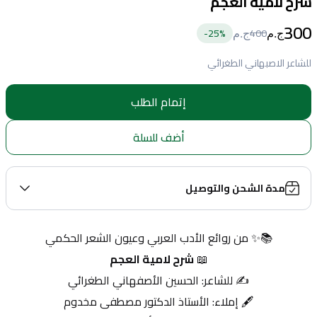
شرح لامية العجم
300
25
%-
400
ج.م
ج.م
للشاعر الاصبهاني الطغرائي
إتمام الطلب
أضف للسلة
مدة الشحن والتوصيل
📚✨ من روائع الأدب العربي وعيون الشعر الحكمي
📖 
شرح لامية العجم
✍️ للشاعر: الحسين الأصفهاني الطغرائي
🖋 إملاء: الأستاذ الدكتور مصطفى مخدوم