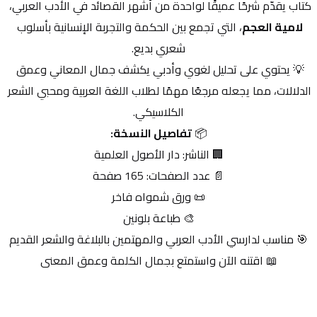
كتاب يقدّم شرحًا عميقًا لواحدة من أشهر القصائد في الأدب العربي، 
لامية العجم
، التي تجمع بين الحكمة والتجربة الإنسانية بأسلوب 
شعري بديع.
💡 يحتوي على تحليل لغوي وأدبي يكشف جمال المعاني وعمق 
الدلالات، مما يجعله مرجعًا مهمًا لطلاب اللغة العربية ومحبي الشعر 
الكلاسيكي.
📦 
تفاصيل النسخة:
🏢 الناشر: دار الأصول العلمية
📄 عدد الصفحات: 165 صفحة
📜 ورق شمواه فاخر
🎨 طباعة بلونين
🎯 مناسب لدارسي الأدب العربي والمهتمين بالبلاغة والشعر القديم
📖 اقتنه الآن واستمتع بجمال الكلمة وعمق المعنى