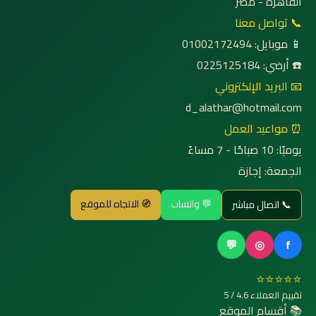
القاهرة - مصر
📞 تواصل معنا
📱 موبايل: 01002172494
☎️ أرضي: 0225125184
📧 البريد الإلكتروني
d_alathar@hotmail.com
⏰ مواعيد العمل
يوميًا: 10 صباحًا - 7 مساءً
الجمعة: إجازة
💬 واتساب
🧭 الاتجاه للموقع
📞 اتصال مباشر
💬
◎
f
⭐⭐⭐⭐⭐
تقييم العملاء 4.6 / 5
📚 أقسام الموقع