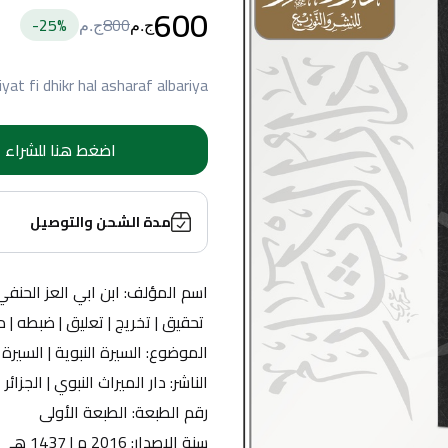
600
25
%-
800
ج.م
ج.م
iyat fi dhikr hal asharaf albariya
اضغط هنا للشراء
مدة الشحن والتوصيل
اسم المؤلف: ابن ابي العز الحنفي الم
 تحقيق | تخريج | تعليق | ضبطه 
الموضوع: السيرة النبوية | السيرة
الناشر: دار الميراث النبوي | الجزائر
رقم الطبعة: الطبعة الأولى
سنة الإصدار: 2016 م | 1437 هـ