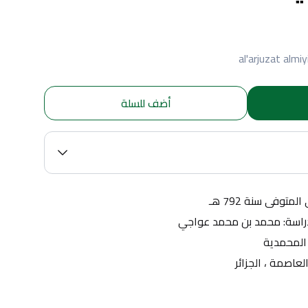
al'arjuzat almiy
أضف للسلة
توفى سنة 792 هـ
| دراسة: محمد بن محمد عواجي
 المحمدية
 العاصمة ، الجزائر