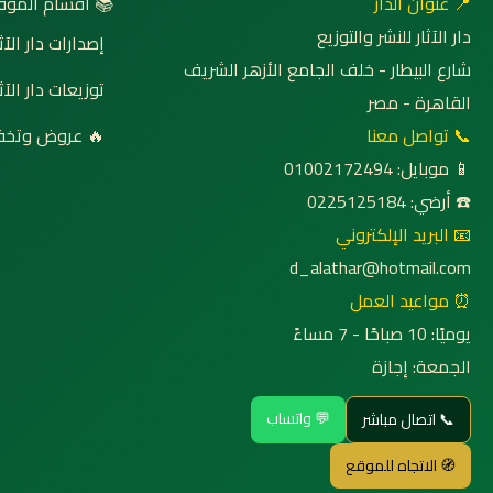
 أقسام الموقع
📍 عنوان الدار
دار الآثار للنشر والتوزيع
صدارات دار الآثار
شارع البيطار - خلف الجامع الأزهر الشريف
وزيعات دار الآثار
القاهرة - مصر
روض وتخفيضات
📞 تواصل معنا
📱 موبايل: 01002172494
☎️ أرضي: 0225125184
📧 البريد الإلكتروني
d_alathar@hotmail.com
⏰ مواعيد العمل
يوميًا: 10 صباحًا - 7 مساءً
الجمعة: إجازة
💬 واتساب
📞 اتصال مباشر
🧭 الاتجاه للموقع