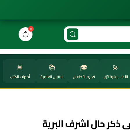
0
n cart, view bag
📘
📚
🎓
💫
الآداب والرقائق
تعليم الأطفال
المتون العلمية
أمهات الكتب
ا
في ذكر حال اشرف البرية