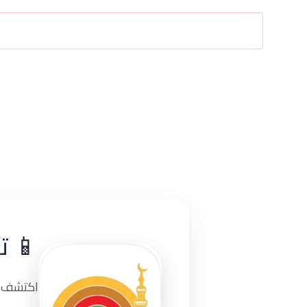
📱 ت
اكتشف تج