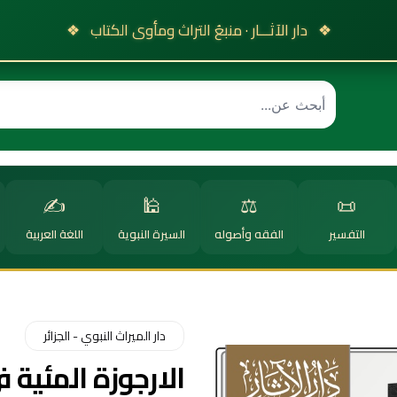
❖
دار الآثـــار · منبعُ التراث ومأوى الكتاب
❖
✍️
🕌
⚖️
📜
التفسير
الفقه وأصوله
السيرة النبوية
اللغة العربية
دار الميراث النبوي - الجزائر
الارجوزة المئية 