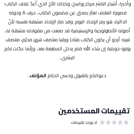
وأخيرا، أشكر الناشر مركز رواسخ، وكذلك الأخ الذي أعدّ غلاف الكتاب؛ 
فصورة الغلاف تعبّر بصدق عن مضمون الكتاب.. حرف A وحوله 
الدائرة، هو رمز الإلحاد اليوم. وقد صار الإلحاد مشنقة نفسه؛ لأنّ 
أصوله الأنطولوجية والإبستيمية قد صنعت من مقولاته مشنقة له..
تنبيه: أرجو أن يكون الكتاب متاحا ورقيا منتصف شهر محرّم، منتصف 
يوليو-جويلية إن شاء الله؛ فلم يدخل المطبعة بعد، وإنّما عجّلت لكم 
البشرى..
دعواتكم بالقبول وحسن الختام 
المؤلف
..
تقييمات المستخدمين
لا يوجد تقييمات
out of 5 stars
0