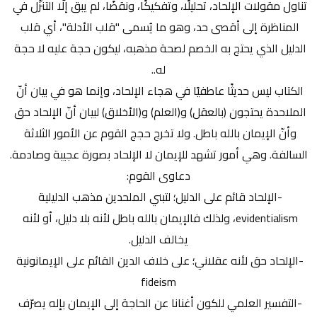
تناول مقولات الإلحاد، تحليلًا، وتفكيكًا، ونقضًا، لم يبق إلّا التنزّل في 
المناظرة إلى أقصى حد، وهو ما يُسمى "قلب الأدلة"، أي قلب 
الدليل الذي يحتج به الخصم لصحة مذهبه، ليكون حجة عليه لا حجة 
له..
الكتاب ليس حديثًا عاطفيًا في هجاء الإلحاد، وإنما هو في بيان أنّ 
الملاحدة يحتجون (بالعقل) و(العلم) و(الأخلاق) لبيان أنّ الإلحاد حق 
وأنّ الإيمان بالله باطل. ولا تخرج حجج القوم عن الأمور الثلاثة 
السالفة. وهي أمور تشهد للإيمان لا الإلحاد بصورة عجيبة وصادمة.
دعاوى القوم:
-الإلحاد قائم على الدليل؛ لتبني الملحدين مذهب الدليلية 
evidentialism، ولذلك فالإيمان بالله باطل لأنه بلا دليل، أو لأنه 
يخالف الدليل.
-الإلحاد حق لأنه عقلاني؛ على خلاف الدين القائم على الإيمانونية 
fideism
-التفسير العلمي للكون أغنانا عن الحاجة إلى الإيمان بإله يصرّف 