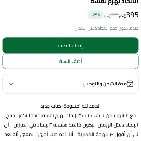
الالحاد يهزم نفسه
395
25
%-
525
ج.م
ج.م
عندما تكون حجج الالحاد دلائل الايمان
إتمام الطلب
أضف للسلة
مدة الشحن والتوصيل
الحمد لله (مسودة) كتاب جديد
مع الانتهاء من تأليف كتاب "الإلحاد يهزم نفسه. عندما تكون حجج 
الإلحاد دلائل الإيمان" ليكون خاتمة سلسلة "الإلحاد في الميزان"، آن 
لي أن أقول -باللهجة المصرية": أنا كده جبت آخري".. بمعنى أنه بعد 