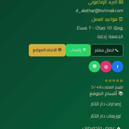
📧 البريد الإلكتروني
d_alathar@hotmail.com
⏰ مواعيد العمل
يوميًا: 10 صباحًا - 7 مساءً
الجمعة: إجازة
💬 واتساب
🧭 الاتجاه للموقع
📞 اتصال مباشر
💬
◎
f
⭐⭐⭐⭐⭐
تقييم العملاء 4.6 / 5
📚 أقسام الموقع
إصدارات دار الآثار
توزيعات دار الآثار
🔥 عروض وتخفيضات