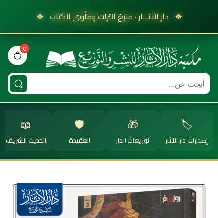
❖
دار الآثـــار · منبعُ التراث ومأوى الكتاب
❖
0
view bag
📖
🛡️
🎁
🏷️
إصدارات دار الآثار
توزيعات الدار
العقيدة
الحديث الشريف