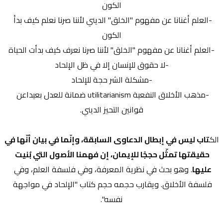
الكون
-العلم أغنانا عن مفهوم "الخلق" الديني لأننا صرنا نعلم كيف بدأ 
الكون
-العلم أغنانا عن مفهوم "الخلق" لأننا صرنا نعرف كيف بدأت الحياة
-لا حقوق للإنسان إلا في ظل الإلحاد
-مشكلة الشر حجة للإلحاد
-مذهب الأخلاق النفعية utilitarianism ضمانة للعدل بعيداعن 
قوانين التحيز الديني.
الك
تاب ليس في إبطال الدعاوى السابقة، وإنّما في بيان أنّها في 
حقيقتها تمثّل حججًا للإيمان، إن فهمنا الأصول التي بُنيت 
عليها
. وهو بحث في نظرية المعرفة، وفي فلسفة العلم، وفي 
فلسفة الأخلاق. ويقارب حجمه حجم كتاب "الإلحاد في مواجهة 
نفسه".