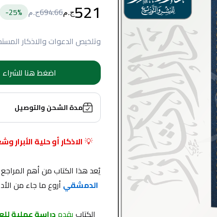
521
25
%-
694.66
ج.م
ج.م
وتلخيص الدعوات والاذكار المستحبة
اضغط هنا للشراء
مدة الشحن والتوصيل
💡 
يُعد هذا الكتاب من أهم المراجع
الدمشقي
الكتاب 
يقدم 
دراسة عملية للع