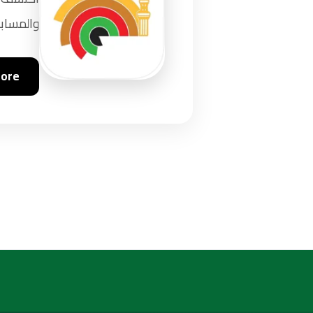
والمسابق
tore