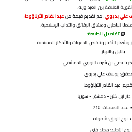
قوية العلاقة بين العبد وربه.
علي بديوي
، مع تقديم قيمة من 
عبد القادر الأرناؤوط
،
علميًا للباحثين وعشاق الرقائق والآداب الإسلامية.
📘 
تفاصيل الطبعة:
العنوان: الاذكار أو حلية الأبرار وشعار الأخيار وتلخيص الدعوات والأذكار المستحبة 
بالليل والنهار
زكريا يحيى بن شرف النووي الدمشقي
محقق: يوسف علي بديوي
قديم: عبد القادر الأرناؤوط
: دار ابن كثير - دمشق - سوريا
عدد الصفحات: 710
نوع الورق: شمواه
نوع التجليد: مجلد فني