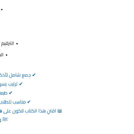
الترقيم الدولي: 8
السعر: 
 ✔ جمع شامل لأذكار الليل والنهار، وأدعية مختارة من السنة النبوية
 ✔ ترتيب يسهل الحفظ والمداومة على الذكر والدعاء
 ✔ طبعة فاخرة بمجلد شمواه وخط واضح
 ✔ مناسب للطلاب، الدعاة، والمهتمين بتزكية النفس والرقائق
📖 اقتنِ هذا الكتاب لتكون على 
ه
ﷺ وأ