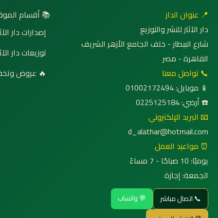
 أقسام الموقع
📍 عنوان الدار
دار الآثار للنشر والتوزيع
صدارات دار الآثار
شارع البيطار - خلف الجامع الأزهر الشريف
وزيعات دار الآثار
القاهرة - مصر
روض وتخفيضات
📞 تواصل معنا
📱 موبايل: 01002172494
☎️ أرضي: 0225125184
📧 البريد الإلكتروني
d_alathar@hotmail.com
⏰ مواعيد العمل
يوميًا: 10 صباحًا - 7 مساءً
الجمعة: إجازة
💬 واتساب
📞 اتصال مباشر