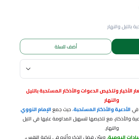
 بالليل والنهار
أضف للسلة
الاذكار أو حلية الأبرار وشعار الأخيار وتلخيص الدعوات والأذكار المستحبة بالليل 
والنهار
 في
الأدعية والأذكار المستحبة
،
 حيث جمع 
الإمام النووي 
أروع ما جاء من الأدعية والأذكار، مع تلخيصها لتسهيل المداومة عليها في الليل 
والنهار.
بادات اليومية
،
 ويبيّن فضل الذكر وأثره في تزكية النفس، 