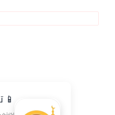
📱 ت
اكتشف تج