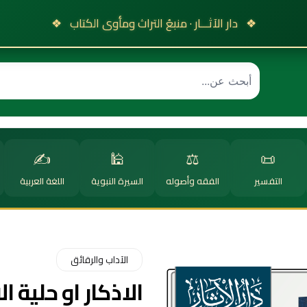
❖
دار الآثـــار · منبعُ التراث ومأوى الكتاب
❖
✍️
🕌
⚖️
📜
التفسير
الفقه وأصوله
السيرة النبوية
اللغة العربية
الآداب والرقائق
الاذكار او حلية ال