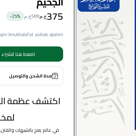
الجحيم
375
25
%-
500
ج.م
ج.م
aqim limukhalafat asihab aljahim
اضغط هنا للشراء
مدة الشحن والتوصيل
لمخا
في عالم يعج بالشبهات والفتن، 