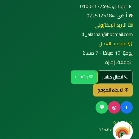
📱 موبايل: 01002172494
☎️ أرضي: 0225125184
📧 البريد الإلكتروني
d_alathar@hotmail.com
⏰ مواعيد العمل
يوميًا: 10 صباحًا - 7 مساءً
الجمعة: إجازة
💬 واتساب
📞 اتصال مباشر
🧭 الاتجاه للموقع
💬
◎
f
⭐⭐⭐⭐⭐
تقييم العملاء 4.6 / 5