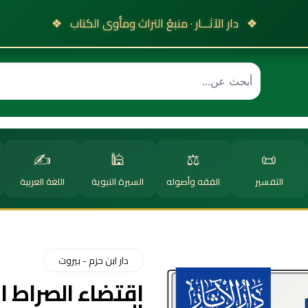
❖
دار الآثـــار · منبعُ التراث ومأوى الكتاب
❖
✍️
🕌
⚖️
📜
التفسير
الفقه وأصوله
السيرة النبوية
اللغة العربية
دار ابن حزم - بيروت
اقتضاء الصراط 