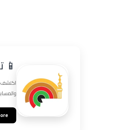
📱 ت
اكتشف تج
والمسابق
tore