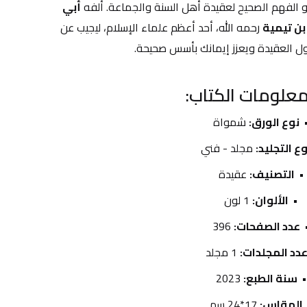
حو الفهم الصحيح لعقيدة أهل السنة والجماعة. ألفه 
أبي 
بن تيمية
 رحمه الله، أحد أعظم علماء الإسلام، ليجيب عن 
ل العقيدة ويعزز إيمانك بأسس صحيحة.
علومات الكتاب:
نوع الورق:
 شمواة
ع التجليد:
 مجلد - فني
التصنيف:
 عقيدة
الألوان:
 1 لون
عدد الصفحات:
 396
دد المجلدات:
 1 مجلد
سنة الطبع:
 2023
المقاس:
 17*24 سم