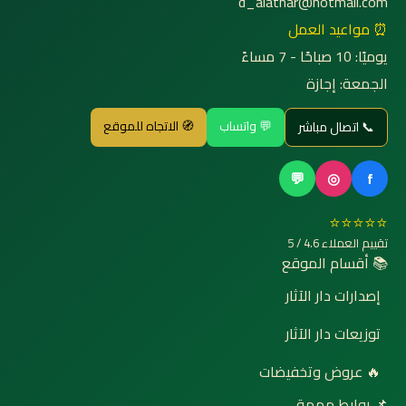
d_alathar@hotmail.com
⏰ مواعيد العمل
يوميًا: 10 صباحًا - 7 مساءً
الجمعة: إجازة
💬 واتساب
🧭 الاتجاه للموقع
📞 اتصال مباشر
💬
◎
f
⭐⭐⭐⭐⭐
تقييم العملاء 4.6 / 5
📚 أقسام الموقع
إصدارات دار الآثار
توزيعات دار الآثار
🔥 عروض وتخفيضات
📌 روابط مهمة