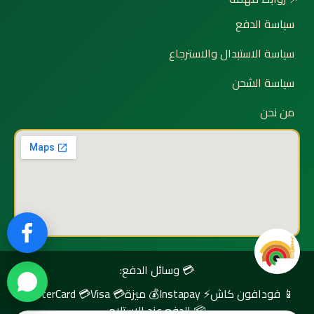
سياسة الدفع
سياسة الاستبدال والاسترجاع
سياسة الشحن
من نحن
💳 وسائل الدفع:
📱 فودافون كاش
⚡ Instapay
💰 ميزة
💳 Visa
💳 MasterCard
📦 الدفع عند الاستلام