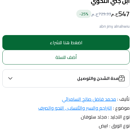
ابن جني النحوي
547
25
%-
729.33
ج.م
ج.م
abn jiny alnahwiu
اضغط هنا للشراء
أضف للسلة
مدة الشحن والتوصيل
تأليف : 
محمد فاضل صالح السامرائي
موضوع : 
التراجم والسير والأنساب 
, النحو والصرف
نوع التجليد : مجلد سلوفان
نوع الورق : ابيض