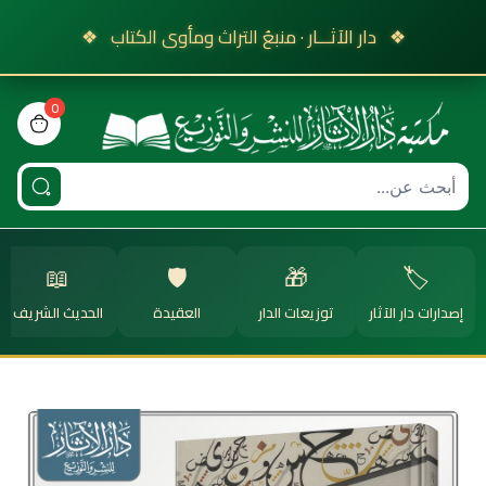
❖
دار الآثـــار · منبعُ التراث ومأوى الكتاب
❖
0
view bag
📖
🛡️
🎁
🏷️
إصدارات دار الآثار
توزيعات الدار
العقيدة
الحديث الشريف