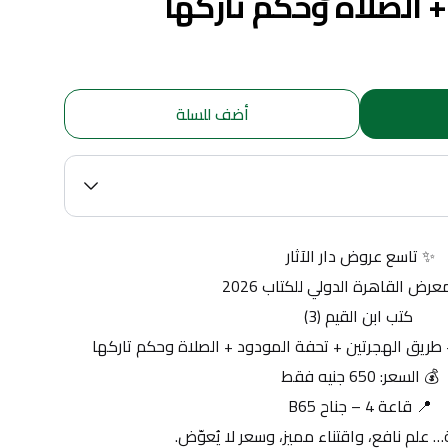
+ الصلاة وحكم تاركها
أضف للسلة
✨ تاسع عروض دار الآثار
رض القاهرة الدولي للكتاب 2026
 كتب ابن القيم (3)
+ طريق الهجرتين + تحفة المودود + الصلاة وحكم تاركها
💰 السعر: 650 جنيه فقط
📍 قاعة 4 – جناح B65
… علم نافع، واقتناء مميز، وسعر لا يُعوّض.