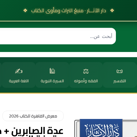
❖
دار الآثـــار · منبعُ التراث ومأوى الكتاب
❖
✍️
🕌
⚖️
📜
التفسير
الفقه وأصوله
السيرة النبوية
اللغة العربية
معرض القاهرة للكتاب 2026
عدة الصابرين + 