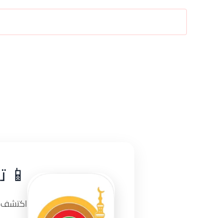
📱 ت
اكتشف تج