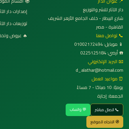
 أقسام الموقع
📍 عنوان الدار
دار الآثار للنشر والتوزيع
صدارات دار الآثار
شارع البيطار - خلف الجامع الأزهر الشريف
وزيعات دار الآثار
القاهرة - مصر
روض وتخفيضات
📞 تواصل معنا
📱 موبايل: 01002172494
☎️ أرضي: 0225125184
📧 البريد الإلكتروني
d_alathar@hotmail.com
⏰ مواعيد العمل
يوميًا: 10 صباحًا - 7 مساءً
الجمعة: إجازة
💬 واتساب
📞 اتصال مباشر
🧭 الاتجاه للموقع