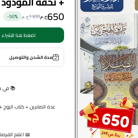
+ تحفة المودود 
650
50
%-
1300
ج.م
ج.م
اضغط هنا للشراء
مدة الشحن والتوصيل
📚 في مع
عدة الصابرين + كتاب الروح 
📖 اغتنم الفرصة