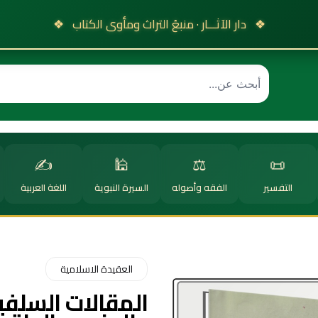
❖
دار الآثـــار · منبعُ التراث ومأوى الكتاب
❖
✍️
🕌
⚖️
📜
التفسير
الفقه وأصوله
السيرة النبوية
اللغة العربية
العقيدة الاسلامية
المقالات السلفي