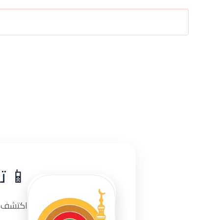
📱 ت
اكتشف تج