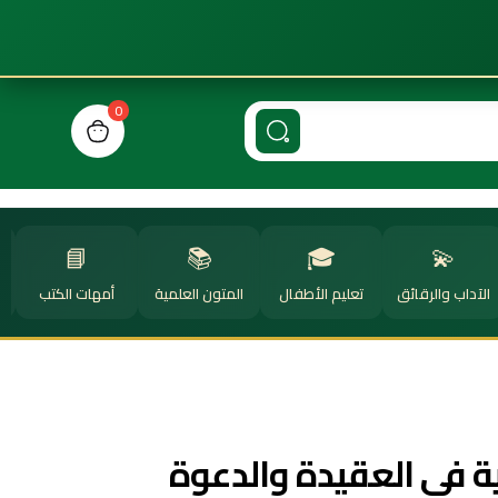
0
n cart, view bag
📘
📚
🎓
💫
الآداب والرقائق
تعليم الأطفال
المتون العلمية
أمهات الكتب
ا
ة في العقيدة والدعوة