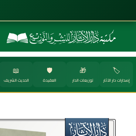
📖
🛡️
🎁
🏷️
إصدارات دار الآثار
توزيعات الدار
العقيدة
الحديث الشريف