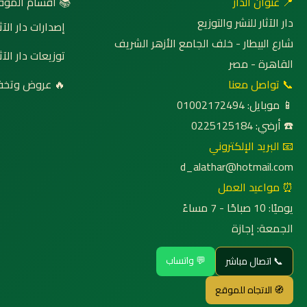
 أقسام الموقع
📍 عنوان الدار
دار الآثار للنشر والتوزيع
صدارات دار الآثار
شارع البيطار - خلف الجامع الأزهر الشريف
وزيعات دار الآثار
القاهرة - مصر
روض وتخفيضات
📞 تواصل معنا
📱 موبايل: 01002172494
☎️ أرضي: 0225125184
📧 البريد الإلكتروني
d_alathar@hotmail.com
⏰ مواعيد العمل
يوميًا: 10 صباحًا - 7 مساءً
الجمعة: إجازة
💬 واتساب
📞 اتصال مباشر
🧭 الاتجاه للموقع