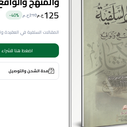
والمنهج والواقع
125
40
%-
210
ج.م
ج.م
المقالات السلفية في العقيدة وا
اضغط هنا للشراء
مدة الشحن والتوصيل